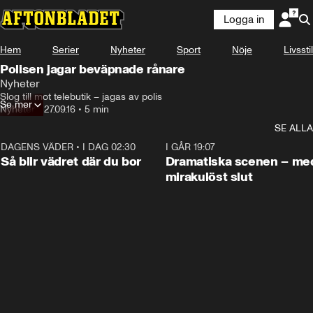
Logga in
Hem
Serier
Nyheter
Sport
Nöje
Livsstil
Polisen jagar beväpnade rånare
Nyheter
Slog till mot telebutik – jagas av polis
Se mer
Nyheter
•
27.09.16
•
5 min
SE ALLA
DAGENS VÄDER
•
I DAG 02:30
1:06
I GÅR 19:07
Så blir vädret där du bor
Dramatiska scenen – me
mirakulöst slut