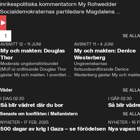
inrikespolitiska kommentatorn My Rohwedder 
Socialdemokraternas partiledare Magdalena 
Andersson till svars.
1
SE ALLA
AVSNITT 12
•
11 JUNI
26:27
AVSNITT 11
•
4 JUNI
2
My och makten: Douglas
My och makten: Denice
Thor
Westerberg
Moderata ungdomsförbundet 
Ungsvenskarnas 
(MUF:s) ordförande Douglas Thor 
förbundsordförande Denice 
gästar My och makten. I avsnittet 
Westerberg gästar My och makten.
diskuteras tonårsutvisningarna och 
avsnittet diskuteras migrationsfrå
hur Moderaterna ska locka väljare till 
och hur SD ska locka kvinnliga 
Väder
SE ALLA
valet i höst. 
väljare. 
I DAG 02:30
1:06
I GÅR 02:30
Så blir vädret där du bor
Så blir vädr
Senaste om konflikten i Mellanöstern
SE ALLA
NYHETER
•
17 FEB. 2025
0:45
NYHETER
•
16 F
500 dagar av krig i Gaza – se förödelsen
Nya vapen ti