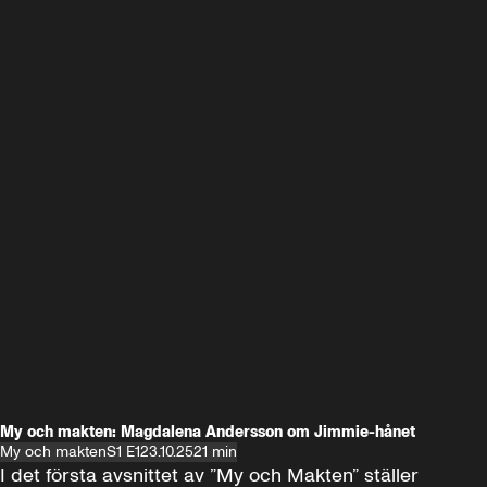
My och makten: Magdalena Andersson om Jimmie-hånet
My och makten
S1 E1
23.10.25
21 min
I det första avsnittet av ”My och Makten” ställer 