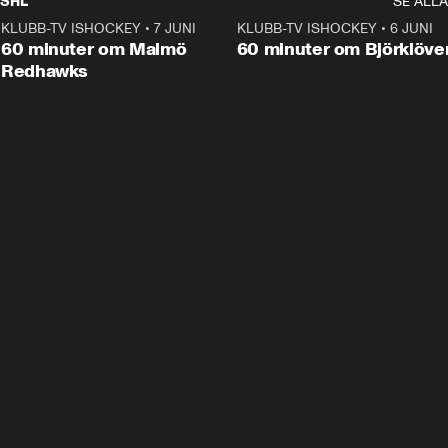
SHL
SE ALLA
KLUBB-TV ISHOCKEY
•
7 JUNI
1:02:53
KLUBB-TV ISHOCKEY
•
6 JUNI
1:0
Plus
60 minuter om Malmö
60 minuter om Björklöve
Redhawks