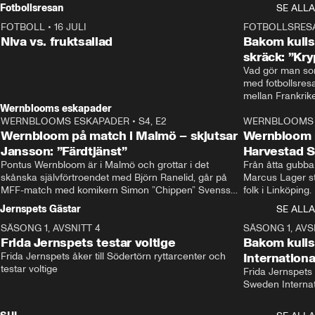
Rydström tar över
Fotbollsresan
SE ALLA
FOTBOLL
•
16 JULI
0:44
FOTBOLLSRES
Niva vs. fruktsallad
Bakom kulis
skräck: ”Kry
Vad gör man som
med fotbollsres
Wernblooms eskapader
WERNBLOOMS ESKAPADER
•
S4, E2
38:23
WERNBLOOMS 
Wernbloom på match i Malmö – skjutsar
Wernbloom 
Jansson: ”Färdtjänst”
Harvestad 
Pontus Wernbloom är i Malmö och grottar i det 
Från åtta gubbar 
skånska självförtroendet med Björn Ranelid, går på 
Marcus Lager sta
MFF-match med komikern Simon ”Chippen” Svensson 
folk i Linköping
och hjälper skadade stjärnbacken Pontus Jansson 
och Wernbloom kl
Jernspets Gästar
SE ALLA
hem. 
SÄSONG 1, AVSNITT 4
13:37
SÄSONG 1, AVS
Frida Jernspets testar voltige
Bakom kuli
Frida Jernspets åker till Södertörn ryttarcenter och 
Internation
testar voltige
Frida Jernspets 
Sweden Interna