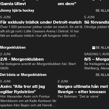
Gamla Ullevi
om dem”
Jimmy hjärta hockey
SE ALLA
5 JUNI
11:14
5 JUNI
Får exklusiv inblick under Detroit-match
Så förvandl
Över 1 000 personer jobbar under en match, för att få 
Otroliga jobbet
allt att gå runt i Little Ceasars Arena i Detroit. Vi har 
fått en exklusiv inblick i hur allt fungerar inför och 
under match i världens bästa hockeyliga
Morgonklubben
SE ALLA
2 JUNI
SÄSONG 1, AVSN
2/6 - Morgonklubben
8/5 – Morg
Se tisdagens avsnitt av Morgonklubben här. Start 
Se fredagens av
09.00. 
Det bästa ur Morgonklubben
SE ALLA
5 JUNI
0:44
2 JUNI
Axén: ”Alla tror att jag
Norges ultimata hån mot
ogillar Rydström”
Sverige – efter krossen
Hör Alexander Axén och Pontus 
Per Bohman: ”Det är värre”
Wernbloom om att Kalle Karlsson får 
sparken från Bajen och att Henrik 