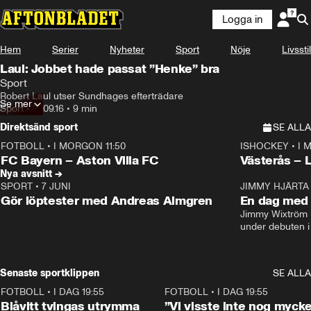
Logga in
Hem
Serier
Nyheter
Sport
Nöje
Livsstil
Laul: Jobbet hade passat ”Henke” bra
Sport
Robert Laul utser Sundhages efterträdare
Se mer
Sport
•
27.09.16
•
9 min
Direktsänd sport
SE ALLA
FOTBOLL
•
I MORGON 11:50
ISHOCKEY
•
I 
Plus
Plus
FC Bayern – Aston Villa FC
Västerås – 
Nya avsnitt →
SPORT
•
7 JUNI
16:36
JIMMY HJÄRTA
Gör löptester med Andreas Almgren
En dag med 
Jimmy Wixtröm 
under debuten i
Senaste sportklippen
SE ALLA
FOTBOLL
•
I DAG 19:55
0:29
FOTBOLL
•
I DAG 19:55
Blåvitt tvingas utrymma
”Vi visste inte nog mycke