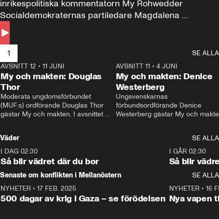
inrikespolitiska kommentatorn My Rohwedder 
Socialdemokraternas partiledare Magdalena 
Andersson till svars.
1
SE ALLA
AVSNITT 12
•
11 JUNI
26:27
AVSNITT 11
•
4 JUNI
2
My och makten: Douglas
My och makten: Denice
Thor
Westerberg
Moderata ungdomsförbundet 
Ungsvenskarnas 
(MUF:s) ordförande Douglas Thor 
förbundsordförande Denice 
gästar My och makten. I avsnittet 
Westerberg gästar My och makten.
diskuteras tonårsutvisningarna och 
avsnittet diskuteras migrationsfrå
hur Moderaterna ska locka väljare till 
och hur SD ska locka kvinnliga 
Väder
SE ALLA
valet i höst. 
väljare. 
I DAG 02:30
1:06
I GÅR 02:30
Så blir vädret där du bor
Så blir vädr
Senaste om konflikten i Mellanöstern
SE ALLA
NYHETER
•
17 FEB. 2025
0:45
NYHETER
•
16 F
500 dagar av krig i Gaza – se förödelsen
Nya vapen ti