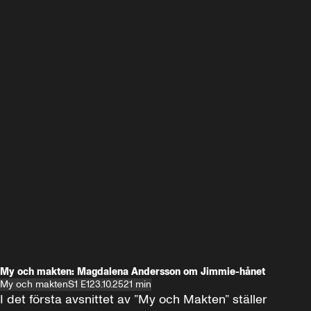
My och makten: Magdalena Andersson om Jimmie-hånet
My och makten
S1 E1
23.10.25
21 min
I det första avsnittet av ”My och Makten” ställer 