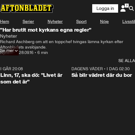
Logga in
Hem
Serier
Nyheter
Sport
Nöje
Livsstil
”Har brutit mot kyrkans egna regler”
Nyheter
Richard Aschberg om att en toppchef tvingas lämna kyrkan efter 
Aftonbladets avslöjande.
Se mer
Nyheter
•
28.09.16
•
6 min
SE ALLA
I GÅR 20:08
4:38
DAGENS VÄDER
•
I DAG 02:30
Linn, 17, ska dö: ”Livet är
Så blir vädret där du bor
som det är”