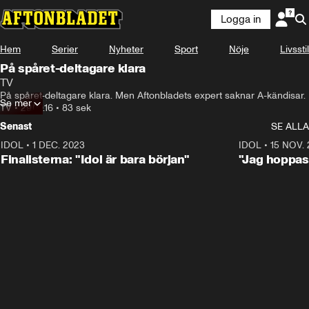
Logga in
Hem
Serier
Nyheter
Sport
Nöje
Livsstil
På spåret-deltagare klara
TV
På spåret-deltagare klara. Men Aftonbladets expert saknar A-kändisar.
Se mer
TV
•
29.09.16
•
83 sek
Senast
SE ALLA
IDOL
•
1 DEC. 2023
0:56
IDOL
•
15 NOV.
Finalisterna: "Idol är bara början"
"Jag hoppas 