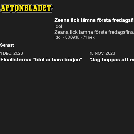
Zeana fick lämna första fredagsf
Idol
Zeana fick lämna första fredagsfina
Idol
•
30.09.16
•
71 sek
Senast
1 DEC. 2023
0:56
15 NOV. 2023
Finalisterna: "Idol är bara början"
"Jag hoppas att en