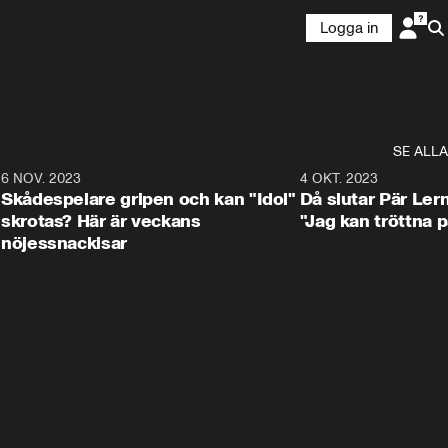
Logga in
SE ALLA
1
6 NOV. 2023
3:25
4 OKT. 2023
Skådespelare gripen och kan "Idol"
Då slutar Pär Ler
skrotas? Här är veckans
"Jag kan tröttna på
nöjessnackisar