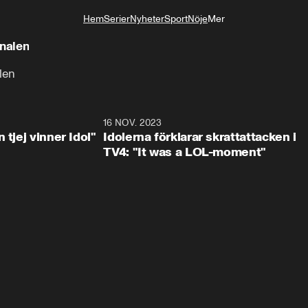
Hem
Serier
Nyheter
Sport
Nöje
Mer
Livsstil
inalen
len
1:23
16 NOV. 2023
0:3
 tjej vinner Idol"
Idolerna förklarar skrattattacken i
TV4: "It was a LOL-moment"