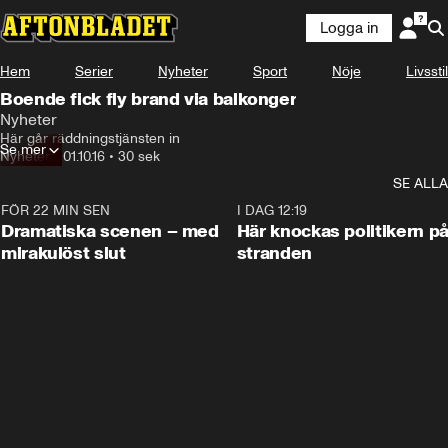
Logga in
Hem
Serier
Nyheter
Sport
Nöje
Livsstil
Boende fick fly brand via balkonger
Nyheter
Här går räddningstjänsten in
Se mer
Nyheter
•
01.10.16
•
30 sek
SE ALLA
FÖR 22 MIN SEN
0:42
I DAG 12:19
Dramatiska scenen – med
Här knockas politikern p
mirakulöst slut
stranden