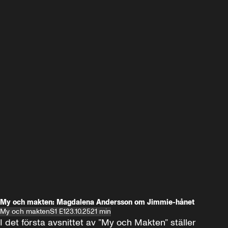
My och makten: Magdalena Andersson om Jimmie-hånet
My och makten
S1 E1
23.10.25
21 min
I det första avsnittet av ”My och Makten” ställer 