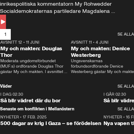
inrikespolitiska kommentatorn My Rohwedder 
Socialdemokraternas partiledare Magdalena 
Andersson till svars.
1
SE ALLA
AVSNITT 12
•
11 JUNI
26:27
AVSNITT 11
•
4 JUNI
2
My och makten: Douglas
My och makten: Denice
Thor
Westerberg
Moderata ungdomsförbundet 
Ungsvenskarnas 
(MUF:s) ordförande Douglas Thor 
förbundsordförande Denice 
gästar My och makten. I avsnittet 
Westerberg gästar My och makten.
diskuteras tonårsutvisningarna och 
avsnittet diskuteras migrationsfrå
hur Moderaterna ska locka väljare till 
och hur SD ska locka kvinnliga 
Väder
SE ALLA
valet i höst. 
väljare. 
I DAG 02:30
1:06
I GÅR 02:30
Så blir vädret där du bor
Så blir vädr
Senaste om konflikten i Mellanöstern
SE ALLA
NYHETER
•
17 FEB. 2025
0:45
NYHETER
•
16 F
500 dagar av krig i Gaza – se förödelsen
Nya vapen ti