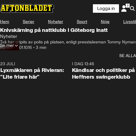
Logga in
Hem
Serier
Nyheter
Sport
Nöje
Livsstil
Knivskärning på nattklubb i Göteborg inatt
Nyheter
Två har gripits av polis på platsen, enligt presstalesman Tommy Nyman
Se mer
Nyheter
•
01.10.16
•
3 min
SE ALLA
23 JULI
2:02
I DAG 13:46
Lyxmäklaren på Rivieran:
Kändisar och politiker på
"Lite friare här"
Heffners swingerklubb