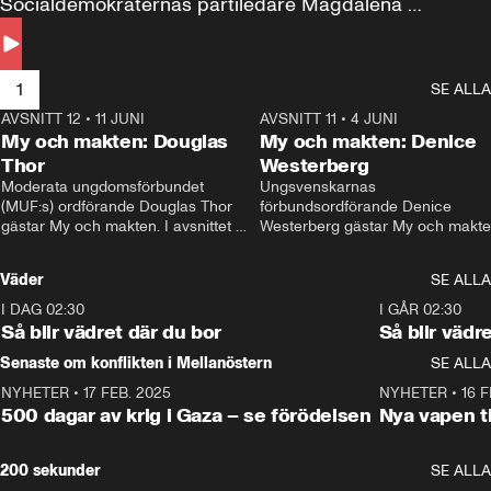
Socialdemokraternas partiledare Magdalena 
Andersson till svars.
1
SE ALLA
AVSNITT 12
•
11 JUNI
26:27
AVSNITT 11
•
4 JUNI
2
My och makten: Douglas
My och makten: Denice
Thor
Westerberg
Moderata ungdomsförbundet 
Ungsvenskarnas 
(MUF:s) ordförande Douglas Thor 
förbundsordförande Denice 
gästar My och makten. I avsnittet 
Westerberg gästar My och makten.
diskuteras tonårsutvisningarna och 
avsnittet diskuteras migrationsfrå
hur Moderaterna ska locka väljare till 
och hur SD ska locka kvinnliga 
Väder
SE ALLA
valet i höst. 
väljare. 
I DAG 02:30
1:06
I GÅR 02:30
Så blir vädret där du bor
Så blir vädr
Senaste om konflikten i Mellanöstern
SE ALLA
NYHETER
•
17 FEB. 2025
0:45
NYHETER
•
16 F
500 dagar av krig i Gaza – se förödelsen
Nya vapen ti
200 sekunder
SE ALLA