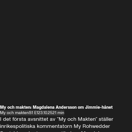
My och makten: Magdalena Andersson om Jimmie-hånet
My och makten
S1 E1
23.10.25
21 min
I det första avsnittet av ”My och Makten” ställer 
inrikespolitiska kommentatorn My Rohwedder 