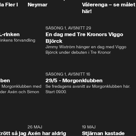
a Fier i
Neymar
Vålerenga – se målet
här!
1:04
SÄSONG 1, AVSNITT 29
17:3
L-rinken
En dag med Tre Kronors Viggo
inkens förvandling
Björck
Jimmy Wixtröm hänger en dag med Viggo 
Björck under debuten i Tre Kronor
SÄSONG 1, AVSNITT 16
bben
29/5 - Morgonklubben
av Morgonklubben med 
Se fredagens avsnitt av Morgonklubben här. 
nder Axén och Simon 
Start 09.00. 
0:30
26 MAJ
0:31
19 MAJ
0:4
trött så jag
Axén har aldrig
Stjärnan kastade