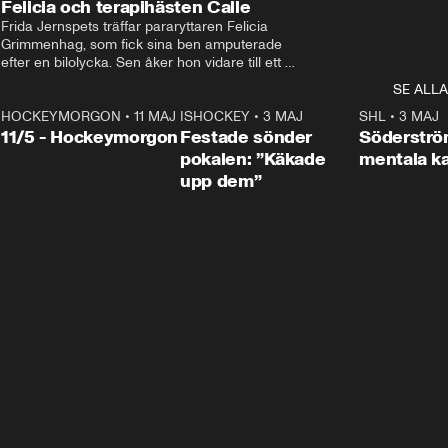
Felicia och terapihästen Calle
Frida Jernspets träffar pararyttaren Felicia 
Grimmenhag, som fick sina ben amputerade 
efter en bilolycka. Sen åker hon vidare till ett 
vård- och omsorgsboende med den 76 
SE ALLA
centimeter höga terapihästen Calle.
HOCKEYMORGON
•
11 MAJ
ISHOCKEY
•
3 MAJ
0:22
SHL
•
3 MAJ
n
11/5 - Hockeymorgon
Festade sönder
Söderströ
pokalen: ”Käkade
mentala 
upp dem”