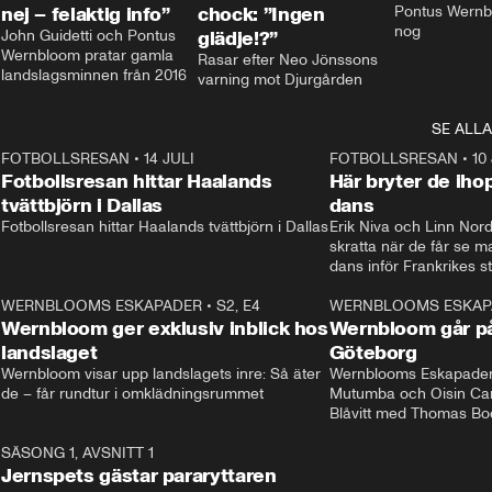
nej – felaktig info”
chock: ”Ingen
Pontus Wernbl
nog
John Guidetti och Pontus 
glädje!?”
Wernbloom pratar gamla 
Rasar efter Neo Jönssons 
landslagsminnen från 2016
varning mot Djurgården
SE ALLA
8
FOTBOLLSRESAN
•
14 JULI
41:35
FOTBOLLSRESAN
•
10
Fotbollsresan hittar Haalands
Här bryter de ih
tvättbjörn i Dallas
dans
Fotbollsresan hittar Haalands tvättbjörn i Dallas
Erik Niva och Linn Nord
skratta när de får se 
dans inför Frankrikes st
VM-kvartsfinalen. 
4
WERNBLOOMS ESKAPADER
•
S2, E4
24:20
WERNBLOOMS ESKAP
Plus
Wernbloom ger exklusiv inblick hos
Wernbloom går på
landslaget
Göteborg
Wernbloom visar upp landslagets inre: Så äter 
Wernblooms Eskapader:
de – får rundtur i omklädningsrummet
Mutumba och Oisin Cant
Blåvitt med Thomas Bo
0
SÄSONG 1, AVSNITT 1
25:12
Jernspets gästar pararyttaren