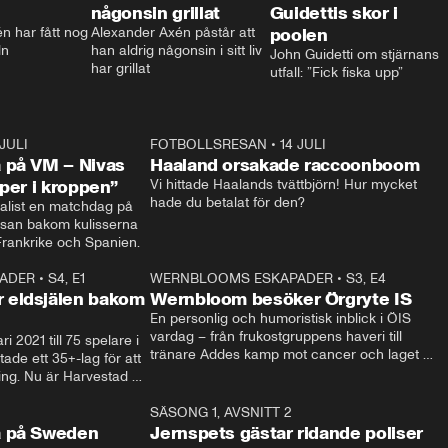
någonsin grillat
Guidettis skor i
 har fått nog 
Alexander Axén påstår att 
poolen
ln
han aldrig någonsin i sitt liv 
John Guidetti om stjärnans 
har grillat
utfall: ”Fick fiska upp”
 JULI
36:52
FOTBOLLSRESAN
•
14 JULI
0:3
 på VM – Nivas
Haaland orsakade raccoonboom
yper i kroppen”
Vi hittade Haalands tvättbjörn! Hur mycket 
hade du betalat för den?
list en matchdag på 
esan bakom kulisserna 
på semifinalen mellan Frankrike och Spanien. 
ADER
•
S4, E1
32:14
WERNBLOOMS ESKAPADER
•
S3, E4
33:1
Plus
 eldsjälen bakom
Wernbloom besöker Örgryte IS
En personlig och humoristisk inblick i ÖIS 
vardag – från frukostgruppens haveri till 
i 2021 till 75 spelare i 
tränare Addes kamp mot cancer och laget 
de ett 35+-lag för att 
som siktar mot Allsvenskan.
ing. Nu är Harvestad 
ch Wernbloom kliver 
14:14
SÄSONG 1, AVSNITT 2
24:5
a på Sweden
Jernspets gästar ridande poliser