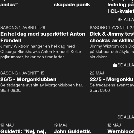
andas”
skapade panik
ledning på 
i CL-kvale
SE ALLA
8
SÄSONG 1, AVSNITT 28
20:38
SÄSONG 1, AVSNITT 2
Plus
En hel dag med superlöftet Anton
Dick & Jimmy test
Frondell
chockas av skill
Jimmy Wixtröm hänger en hel dag med 
Jimmy Wixtröm och Dick
Chicago Blackhawks Anton Frondell. Kollar 
på klubbor och åkyta, r
pojkrummet, bakar och firar farfar
skridskor 
SE ALLA
SÄSONG 1, AVSNITT 15
22 MAJ
26/5 - Morgonklubben
22/5 - Morgonkl
Se tisdagens avsnitt av Morgonklubben här. 
Se fredagens avsnitt a
Start 09.00. 
Start 09.00. 
SE ALLA
3
19 MAJ
0:39
19 MAJ
0:34
12 MAJ
Guidetti: ”Nej, nej,
John Guidettis
Wernbloom