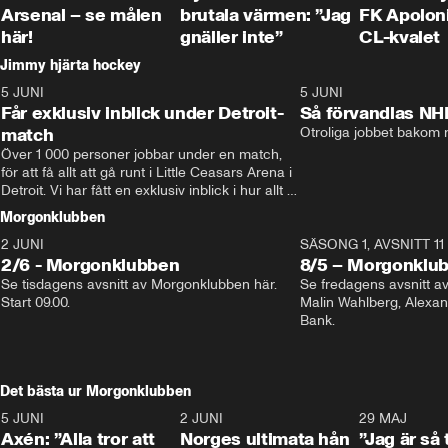
Arsenal – se målen
brutala värmen: ”Jag
FK Apoloni
här!
gnäller inte”
CL-kvalet
Jimmy hjärta hockey
5 JUNI
11:14
5 JUNI
Får exklusiv inblick under Detroit-
Så förvandlas NH
match
Otroliga jobbet bakom r
Över 1 000 personer jobbar under en match, 
för att få allt att gå runt i Little Ceasars Arena i 
Detroit. Vi har fått en exklusiv inblick i hur allt 
fungerar inför och under match i världens 
Morgonklubben
bästa hockeyliga
2 JUNI
SÄSONG 1, AVSNITT 11
2/6 - Morgonklubben
8/5 – Morgonklu
Se tisdagens avsnitt av Morgonklubben här. 
Se fredagens avsnitt 
Start 09.00. 
Malin Wahlberg, Alexa
Bank. 
Det bästa ur Morgonklubben
5 JUNI
0:44
2 JUNI
0:26
29 MAJ
Axén: ”Alla tror att
Norges ultimata hån
”Jag är så 