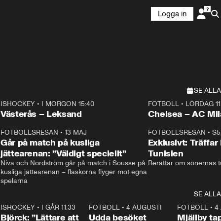
Logga in
SE ALLA
ISHOCKEY
•
I MORGON 15:40
FOTBOLL
•
LÖRDAG 11
Plus
Plus
Västerås – Leksand
Chelsea – AC M
3
FOTBOLLSRESAN
•
13 MAJ
33:19
FOTBOLLSRESAN
•
S5
Går på match på kusliga
Exklusivt: Träffar
jättearenan: ”Väldigt speciellt”
Tunisien
Niva och Nordström går på match i Sousse på 
Berättar om sönernas tu
kusliga jättearenan – flaskorna flyger mot egna 
spelarna 
SE ALLA
1
ISHOCKEY
•
I GÅR 11:33
2:08
FOTBOLL
•
4 AUGUSTI
0:21
FOTBOLL
•
4
Björck: ”Lättare att
Udda besöket
Mjällby t