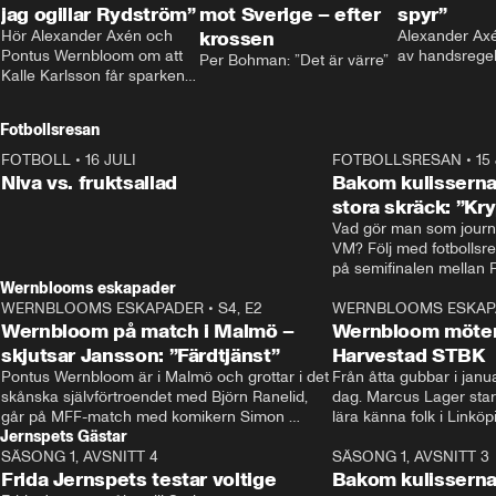
jag ogillar Rydström”
mot Sverige – efter
spyr”
Hör Alexander Axén och 
krossen
Alexander Axén
Pontus Wernbloom om att 
av handsrege
Per Bohman: ”Det är värre”
Kalle Karlsson får sparken 
från Bajen och att Henrik 
Rydström tar över
Fotbollsresan
FOTBOLL
•
16 JULI
0:44
FOTBOLLSRESAN
•
15
Niva vs. fruktsallad
Bakom kulisserna
stora skräck: ”Kr
Vad gör man som journa
VM? Följ med fotbollsr
Wernblooms eskapader
WERNBLOOMS ESKAPADER
•
S4, E2
38:23
WERNBLOOMS ESKAP
Wernbloom på match i Malmö –
Wernbloom möter
skjutsar Jansson: ”Färdtjänst”
Harvestad STBK
Pontus Wernbloom är i Malmö och grottar i det 
Från åtta gubbar i januar
skånska självförtroendet med Björn Ranelid, 
dag. Marcus Lager starta
går på MFF-match med komikern Simon 
lära känna folk i Linköp
Jernspets Gästar
”Chippen” Svensson och hjälper skadade 
STBK en institution – o
SÄSONG 1, AVSNITT 4
stjärnbacken Pontus Jansson hem. 
13:37
rakt in i värmen.
SÄSONG 1, AVSNITT 3
Frida Jernspets testar voltige
Bakom kulissern