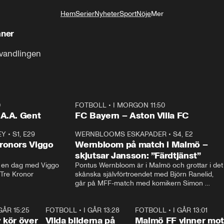
Hem
Serier
Nyheter
Sport
Nöje
Mer
Livsstil
aner
rvandlingen
0
FOTBOLL
•
I MORGON 11:50
Plus
.A.A. Gent
FC Bayern – Aston Villa FC
EY
•
S1, E29
17:38
WERNBLOOMS ESKAPADER
•
S4, E2
38:2
ronors Viggo
Wernbloom på match i Malmö –
skjutsar Jansson: ”Färdtjänst”
en dag med Viggo 
Pontus Wernbloom är i Malmö och grottar i det 
 Tre Kronor
skånska självförtroendet med Björn Ranelid, 
går på MFF-match med komikern Simon 
”Chippen” Svensson och hjälper skadade 
stjärnbacken Pontus Jansson hem. 
 GÅR 15:25
1:31
FOTBOLL
•
I GÅR 13:28
0:22
FOTBOLL
•
I GÅR 13:01
1:3
kör över
Vilda bilderna på
Malmö FF vinner mot