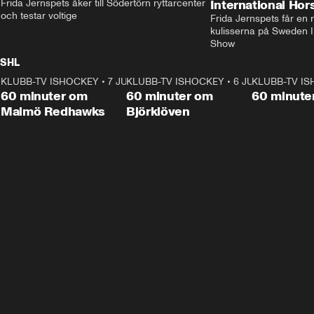
Frida Jernspets åker till Södertörn ryttarcenter 
International Ho
och testar voltige
Frida Jernspets får en 
kulisserna på Sweden In
Show
SHL
KLUBB-TV ISHOCKEY
1:02:53
•
7 JUNI
KLUBB-TV ISHOCKEY
1:00:59
•
6 JUNI
KLUBB-TV I
Plus
Plus
60 minuter om
60 minuter om
60 minute
Malmö Redhawks
Björklöven