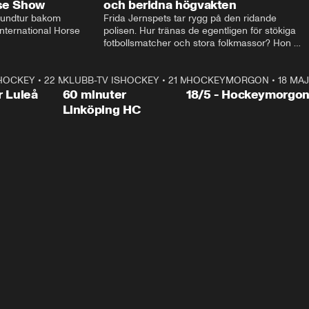
rse Show
och beridna högvakten
rundtur bakom 
Frida Jernspets tar rygg på den ridande 
ternational Horse 
polisen. Hur tränas de egentligen för stökiga 
fotbollsmatcher och stora folkmassor? Hon 
hälsar även på hos beridna högvakten, som 
den här dagen ska byta av högvakten, som 
SHOCKEY
1:00:28
•
22 MAJ
KLUBB-TV ISHOCKEY
vaktar slottet.
1:00:18
•
21 MAJ
HOCKEYMORGON
•
18 MAJ
Plus
r Luleå
60 minuter
18/5 - Hockeymorgo
Linköping HC