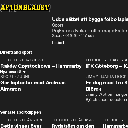
Udda sättet att bygga fotbollspl
Sport
Pojkarnas lycka – efter magiska fö
Sport
•
01.10.16
•
147 sek
Fotboll
Direktsänd sport
FOTBOLL
•
I DAG 16:30
FOTBOLL
•
I DAG 16:3
Plus
Plus
Raków Częstochowa – Hammarby
IFK Göteborg – K
Nya avsnitt →
SPORT
•
7 JUNI
16:36
JIMMY HJÄRTA HOCK
Gör löptester med Andreas
En dag med Tre K
Almgren
Björck
Jimmy Wixtröm hänger 
Björck under debuten i
Senaste sportklippen
FOTBOLL
•
I GÅR 20:36
1:30
FOTBOLL
•
I GÅR 18:43
0:46
FOTBOLL
•
I
Betis vinner över
Rydström om den
Hammarby 