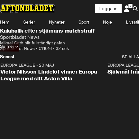
Logga in
Hem
Serier
Nyheter
Sport
Nöje
Livsstil
Kalabalik efter stjärnans matchstraff
Sportbladet News
Mikael Gath blir fullständigt galen
Se mer
Sportbladet News
•
01.10.16
•
32 sek
Senast
SE ALLA
EUROPA LEAGUE
•
20 MAJ
1:32
EUROPA LEAG
Victor Nilsson Lindelöf vinner Europa
Självmål frå
League med sitt Aston Villa