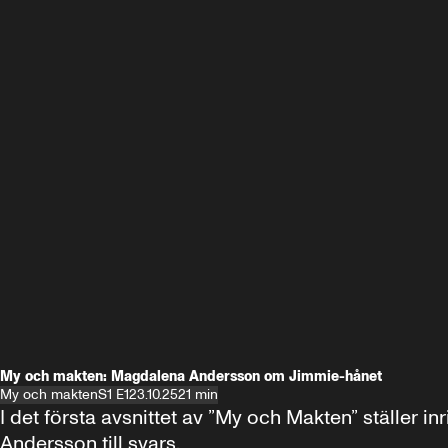
My och makten: Magdalena Andersson om Jimmie-hånet
My och makten
S1 E1
23.10.25
21 min
I det första avsnittet av ”My och Makten” ställe
Andersson till svars.