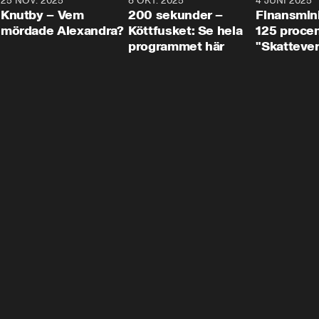
3
25 NOV. 2025
31:05
8 OKT. 2025
4:29
4 JUNI 2025
Knutby – Vem
200 sekunder –
Finansmin
mördade Alexandra?
Köttfusket: Se hela
125 procent
programmet här
"Skattever
viktig uppg