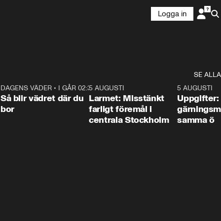
Logga in
SE ALLA
1
DAGENS VÄDER
•
I GÅR 02:30
1:06
5 AUGUSTI
0:35
5 AUGUSTI
Så blir vädret där du
Larmet: Misstänkt
Uppgifter:
bor
farligt föremål i
gärningsm
centrala Stockholm
samma ö