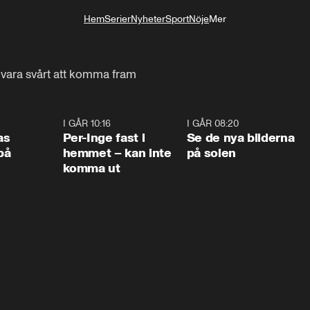
Hem
Serier
Nyheter
Sport
Nöje
Mer
Livsstil
n vara svårt att komma fram
0:45
I GÅR 10:16
1:26
I GÅR 08:20
0:3
as
Per-Inge fast i
Se de nya bilderna
på
hemmet – kan inte
på solen
komma ut