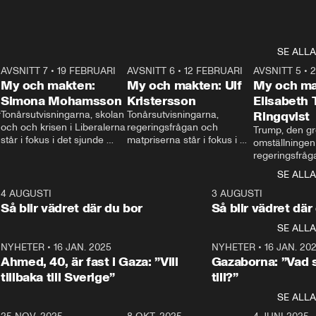
SE ALLA
7
AVSNITT 7
•
19 FEBRUARI
24:30
AVSNITT 6
•
12 FEBRUARI
27:30
AVSNITT 5
•
My och makten:
My och makten: Ulf
My och ma
Simona Mohamsson
Kristersson
Elisabeth
 
Tonårsutvisningarna, skolan 
Tonårsutvisningarna, 
Ringqvist
och och krisen i Liberalerna 
regeringsfrågan och 
Trump, den gr
står i fokus i det sjunde 
matpriserna står i fokus i 
omställningen
avsnittet av ”My och 
det sjätte avsnittet av ”My 
regeringsfråga
makten”. Se när 
och makten”. Se när 
centrum i det 
SE ALLA
Aftonbladets inrikespolitiska 
Aftonbladets inrikespolitiska 
avsnittet av ”
kommentator My 
kommentator My 
6
4 AUGUSTI
1:06
3 AUGUSTI
Makten”. Se nä
Rohwedder ställer 
Rohwedder ställer 
Så blir vädret där du bor
Så blir vädret där
Aftonbladets in
utbildnings- och 
statsminister Ulf Kristersson 
kommentator 
SE ALLA
integrationsminister Simona 
till svars.
Rohwedder stäl
Mohamsson till svars.
Centerpartiets
2
NYHETER
•
16 JAN. 2025
1:01
NYHETER
•
16 JAN. 20
Thand Ring till
Ahmed, 40, är fast i Gaza: ”Vill
Gazaborna: ”Vad s
tillbaka till Sverige”
till?”
SE ALLA