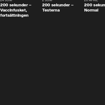
24 JUNI
5:00
2 JUNI
4:23
20 APRIL
200 sekunder –
200 sekunder –
200 sekun
Vaccinfusket,
Testerna
Normal
fortsättningen