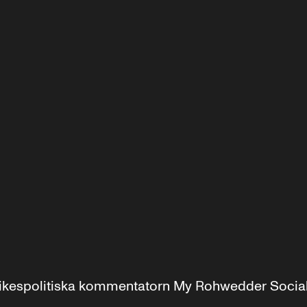
r inrikespolitiska kommentatorn My Rohwedder Soci