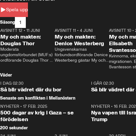
Spela upp
1
Säsong
AVSNITT 12
•
11 JUNI
26:27
AVSNITT 11
•
4 JUNI
23:40
AVSNITT 10
•
My och makten:
My och makten:
My och ma
Douglas Thor
Denice Westerberg
Elisabeth
Moderata 
Ungsvenskarnas 
Svantess
ungdomsförbundet (MUF:s) 
förbundsordförande Denice 
Kvinnorna, ek
ordförande Douglas Thor 
Westerberg gästar My och 
migrationen. E
gästar My och makten. I 
makten. I avsnittet 
Svantesson stäl
avsnittet diskuteras 
diskuteras migrationsfrågan 
när finansmini
Väder
tonårsutvisningarna och hur 
och hur SD ska locka 
Moderaterna ska locka 
kvinnliga väljare. 
I DAG 02:30
1:06
I GÅR 02:30
väljare till valet i höst. 
Så blir vädret där du bor
Så blir vädret där
Senaste om konflikten i Mellanöstern
NYHETER
•
17 FEB. 2025
0:45
NYHETER
•
16 FEB. 20
500 dagar av krig i Gaza – se
Nya vapen till Isr
förödelsen
Trump
200 sekunder