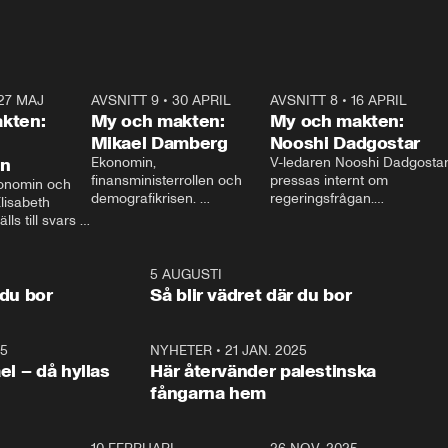
27 MAJ
3:51
AVSNITT 9
•
30 APRIL
24:00
AVSNITT 8
•
16 APRIL
25:1
kten:
My och makten:
My och makten:
Mikael Damberg
Nooshi Dadgostar
on
Ekonomin, 
V-ledaren Nooshi Dadgostar
finansministerrollen och 
pressas internt om 
onomin och 
demografikrisen. 
regeringsfrågan.

lisabeth 
Oppositionen ställs till svars 
I Aftonbladets 
ls till svars 
när Socialdemokraternas 
partiledarutfrågning ”My 
stern gästar 
Mikael Damberg gästar My 
och Makten” sätter hon ner 
My och Makten. 
och Makten. 
foten mot kritikerna:

1:06
5 AUGUSTI
1:0
– Vi ställer upp i val. Ska vi 
 du bor
Så blir vädret där du bor
vara med så sitter vi förstås 
25
1:22
NYHETER
•
21 JAN. 2025
0:5
ael – då hyllas
Här återvänder palestinska
fångarna hem