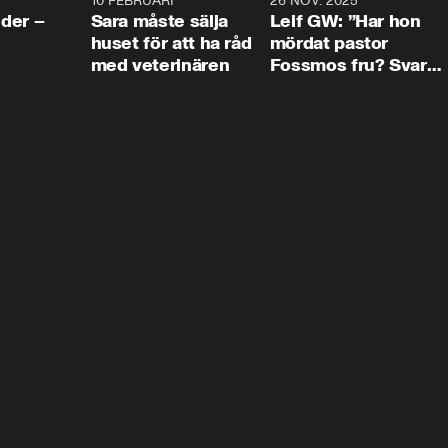
4:24
10 FEBRUARI
4:13
26 NOV. 2025
8:1
der –
Sara måste sälja
Leif GW: ”Har hon
huset för att ha råd
mördat pastor
med veterinären
Fossmos fru? Svar
nej.”