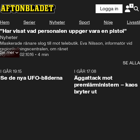
Logga in
Hem
Serier
Nyheter
Sport
Nöje
Livsstil
”Har visat vad personalen uppger vara en pistol”
Nyheter
Maskerade rånare slog till mot telebutik. Eva Nilsson, informatör vid 
regionledningscentralen, om rånet
Se mer
Nyheter
•
02.10.16
•
4 min
SE ALLA
I GÅR 19:15
0:36
I GÅR 17:08
Se de nya UFO-bilderna
Äggattack mot
premiärministern – kaos
bryter ut