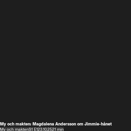
My och makten: Magdalena Andersson om Jimmie-hånet
My och makten
S1 E1
23.10.25
21 min