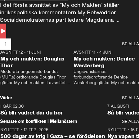
I det första avsnittet av ”My och Makten” ställer 
inrikespolitiska kommentatorn My Rohwedder 
Socialdemokraternas partiledare Magdalena 
Andersson till svars.
1
SE ALLA
AVSNITT 12
•
11 JUNI
26:27
AVSNITT 11
•
4 JUNI
2
My och makten: Douglas
My och makten: Denice
Thor
Westerberg
Moderata ungdomsförbundet 
Ungsvenskarnas 
(MUF:s) ordförande Douglas Thor 
förbundsordförande Denice 
gästar My och makten. I avsnittet 
Westerberg gästar My och makten.
diskuteras tonårsutvisningarna och 
avsnittet diskuteras migrationsfrå
hur Moderaterna ska locka väljare till 
och hur SD ska locka kvinnliga 
Väder
SE ALLA
valet i höst. 
väljare. 
I GÅR 02:30
1:06
7 AUGUSTI
Så blir vädret där du bor
Så blir vädr
Senaste om konflikten i Mellanöstern
SE ALLA
NYHETER
•
17 FEB. 2025
0:45
NYHETER
•
16 F
500 dagar av krig i Gaza – se förödelsen
Nya vapen ti