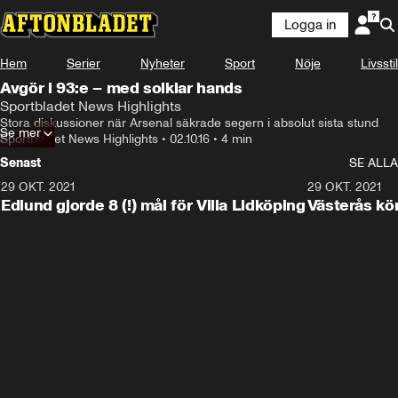
Logga in
Hem
Serier
Nyheter
Sport
Nöje
Livsstil
Avgör i 93:e – med solklar hands
Sportbladet News Highlights
Stora diskussioner när Arsenal säkrade segern i absolut sista stund
Se mer
Sportbladet News Highlights
•
02.10.16
•
4 min
Senast
SE ALLA
29 OKT. 2021
4:11
29 OKT. 2021
Edlund gjorde 8 (!) mål för Villa Lidköping
Västerås kö