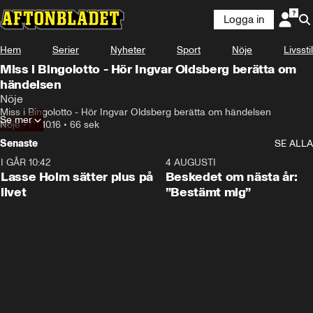
Logga in
Hem
Serier
Nyheter
Sport
Nöje
Livsstil
Miss i Bingolotto - Hör Ingvar Oldsberg berätta om
händelsen
Nöje
Miss i Bingolotto - Hör Ingvar Oldsberg berätta om händelsen
Se mer
Nöje
•
02.10.16
•
66 sek
Senaste
SE ALLA
I GÅR 10:42
1:04
4 AUGUSTI
Lasse Holm sätter plus på
Beskedet om nästa år:
livet
”Bestämt mig”