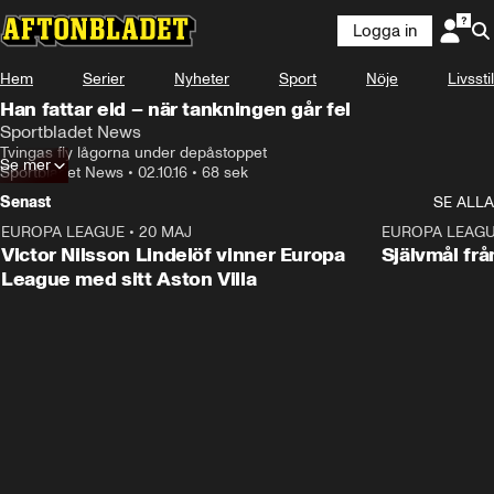
Logga in
Hem
Serier
Nyheter
Sport
Nöje
Livsstil
Han fattar eld – när tankningen går fel
Sportbladet News
Tvingas fly lågorna under depåstoppet
Se mer
Sportbladet News
•
02.10.16
•
68 sek
Senast
SE ALLA
EUROPA LEAGUE
•
20 MAJ
1:32
EUROPA LEAG
Victor Nilsson Lindelöf vinner Europa
Självmål frå
League med sitt Aston Villa