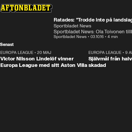
Ratades: ”Trodde inte på landsla
Sportbladet News
Sportbladet News: Ola Toivonen til
Sportbladet News
•
03.10.16
•
4 min
Senast
EUROPA LEAGUE
•
20 MAJ
1:32
EUROPA LEAGUE
•
9 A
Victor Nilsson Lindelöf vinner
Självmål från hal
Europa League med sitt Aston Villa
skadad