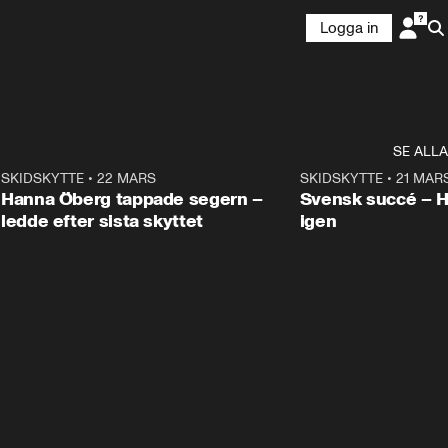
Logga in
SE ALLA
9
SKIDSKYTTE
•
22 MARS
0:55
SKIDSKYTTE
•
21 MAR
Hanna Öberg tappade segern –
Svensk succé – 
ledde efter sista skyttet
igen