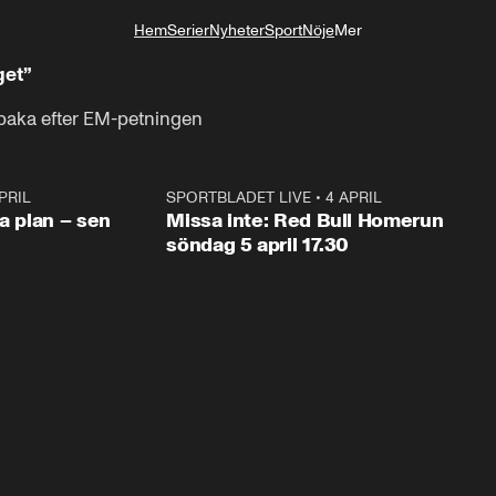
Hem
Serier
Nyheter
Sport
Nöje
Mer
Livsstil
get”
lbaka efter EM-petningen
PRIL
1:03
SPORTBLADET LIVE
•
4 APRIL
1:0
va plan – sen
Missa inte: Red Bull Homerun
söndag 5 april 17.30