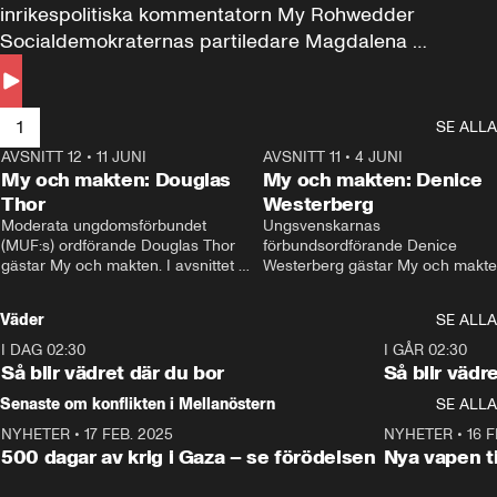
inrikespolitiska kommentatorn My Rohwedder 
Socialdemokraternas partiledare Magdalena 
Andersson till svars.
1
SE ALLA
AVSNITT 12
•
11 JUNI
26:27
AVSNITT 11
•
4 JUNI
2
My och makten: Douglas
My och makten: Denice
Thor
Westerberg
Moderata ungdomsförbundet 
Ungsvenskarnas 
(MUF:s) ordförande Douglas Thor 
förbundsordförande Denice 
gästar My och makten. I avsnittet 
Westerberg gästar My och makten.
diskuteras tonårsutvisningarna och 
avsnittet diskuteras migrationsfrå
hur Moderaterna ska locka väljare till 
och hur SD ska locka kvinnliga 
Väder
SE ALLA
valet i höst. 
väljare. 
I DAG 02:30
1:06
I GÅR 02:30
Så blir vädret där du bor
Så blir vädr
Senaste om konflikten i Mellanöstern
SE ALLA
NYHETER
•
17 FEB. 2025
0:45
NYHETER
•
16 F
500 dagar av krig i Gaza – se förödelsen
Nya vapen ti