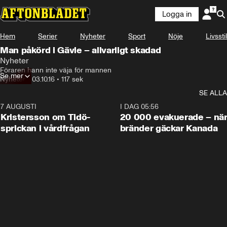
Logga in
Hem
Serier
Nyheter
Sport
Nöje
Livsstil
Man påkörd i Gävle – allvarligt skadad
Nyheter
Föraren hann inte väja för mannen
Se mer
Nyheter
•
03.10.16
•
117 sek
SE ALLA
7 AUGUSTI
0:42
I DAG 05:56
Kristersson om Tidö-
20 000 evakuerade – nä
sprickan i vårdfrågan
bränder gäckar Kanada