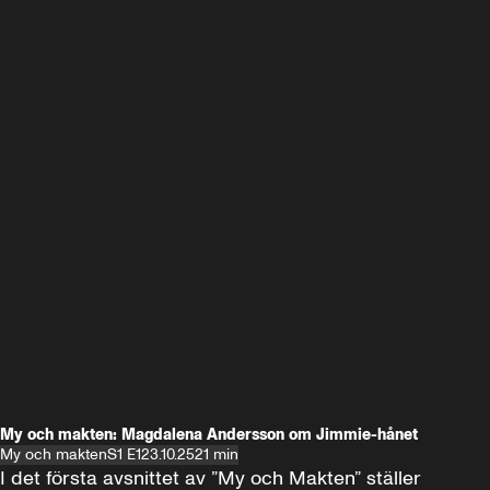
My och makten: Magdalena Andersson om Jimmie-hånet
My och makten
S1 E1
23.10.25
21 min
I det första avsnittet av ”My och Makten” ställer 