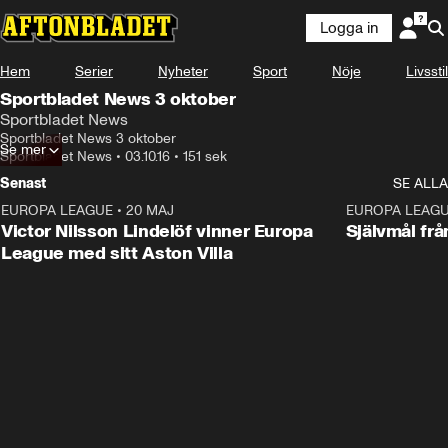
Logga in
Hem
Serier
Nyheter
Sport
Nöje
Livsstil
Sportbladet News 3 oktober
Sportbladet News
Sportbladet News 3 oktober
Se mer
Sportbladet News
•
03.10.16
•
151 sek
Senast
SE ALLA
EUROPA LEAGUE
•
20 MAJ
1:32
EUROPA LEAG
Victor Nilsson Lindelöf vinner Europa
Självmål frå
League med sitt Aston Villa