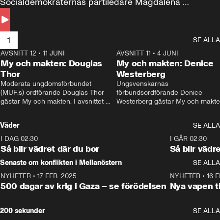
Socialdemokraternas partiledare Magdalena 
Andersson till svars.
1
SE ALLA
AVSNITT 12
•
11 JUNI
26:27
AVSNITT 11
•
4 JUNI
2
My och makten: Douglas
My och makten: Denice
Thor
Westerberg
Moderata ungdomsförbundet 
Ungsvenskarnas 
(MUF:s) ordförande Douglas Thor 
förbundsordförande Denice 
gästar My och makten. I avsnittet 
Westerberg gästar My och makten.
diskuteras tonårsutvisningarna och 
avsnittet diskuteras migrationsfrå
hur Moderaterna ska locka väljare till 
och hur SD ska locka kvinnliga 
Väder
SE ALLA
valet i höst. 
väljare. 
I DAG 02:30
1:06
I GÅR 02:30
Så blir vädret där du bor
Så blir vädr
Senaste om konflikten i Mellanöstern
SE ALLA
NYHETER
•
17 FEB. 2025
0:45
NYHETER
•
16 F
500 dagar av krig i Gaza – se förödelsen
Nya vapen ti
200 sekunder
SE ALLA