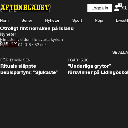
Logga in
Hem
Serier
Nyheter
Sport
Nöje
Livsstil
Otroligt fint norrsken på Island
Nyheter
Filmades vid den lilla svarta kyrkan
Se mer
Nyheter
•
04.10.16
•
52 sek
SE ALLA
FÖR 13 MIN SEN
1:01
I GÅR 15:00
Rituals släppte
”Underliga grytor"
bebisparfym: ”Sjukaste”
försvinner på Lidingösko