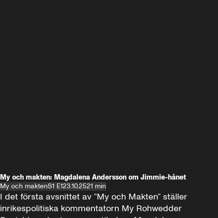
My och makten: Magdalena Andersson om Jimmie-hånet
My och makten
S1 E1
23.10.25
21 min
I det första avsnittet av ”My och Makten” ställer 
inrikespolitiska kommentatorn My Rohwedder 