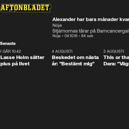
Alexander har bara månader kvar
Nöje
Stjärnornas tårar på Barncancerga
Nöje
•
04.10.16
•
84 sek
Senaste
I GÅR 10:42
1:04
4 AUGUSTI
0:24
3 AUGUSTI
Lasse Holm sätter
Beskedet om nästa
This or th
plus på livet
år: ”Bestämt mig”
Dara: ”Väg