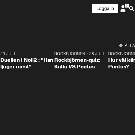
Logga in
SE ALLA
9
29 JULI
0:47
ROCKBJÖRNEN
•
28 JULI
0:15
ROCKBJÖRN
Duellen i Noll2 : ”Han
Rockbjörnen-quiz:
Hur väl kä
ljuger mest”
Katia VS Pontus
Pontus?