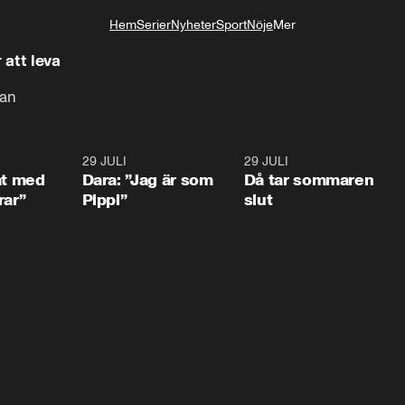
Hem
Serier
Nyheter
Sport
Nöje
Mer
Livsstil
 att leva
lan
1:02
29 JULI
0:41
29 JULI
0:3
at med
Dara: ”Jag är som
Då tar sommaren
rar”
Pippi”
slut