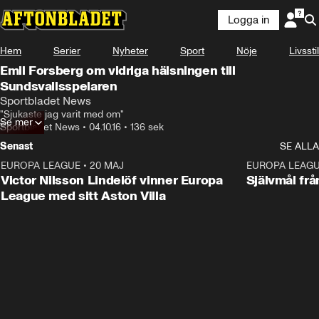
Logga in
Hem
Serier
Nyheter
Sport
Nöje
Livsstil
Emil Forsberg om vidriga hälsningen till
Sundsvallsspelaren
Sportbladet News
"Sjukaste jag varit med om"
Se mer
Sportbladet News
•
04.10.16
•
136 sek
Senast
SE ALLA
EUROPA LEAGUE
•
20 MAJ
1:32
EUROPA LEAG
Victor Nilsson Lindelöf vinner Europa
Självmål frå
League med sitt Aston Villa