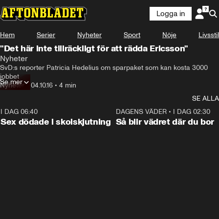
Logga in
Hem
Serier
Nyheter
Sport
Nöje
Livsstil
"Det här inte tillräckligt för att rädda Ericsson"
Nyheter
SvD:s reporter Patricia Hedelius om sparpaket som kan kosta 3000 
jobbet
Se mer
Nyheter
•
04.10.16
•
4 min
SE ALLA
I DAG 06:40
0:47
DAGENS VÄDER
•
I DAG 02:30
Sex dödade i skolskjutning
Så blir vädret där du bor