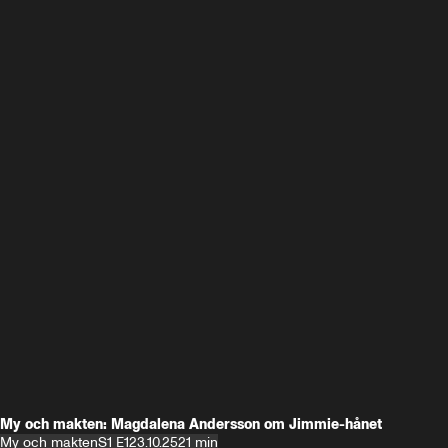
My och makten: Magdalena Andersson om Jimmie-hånet
My och makten
S1 E1
23.10.25
21 min