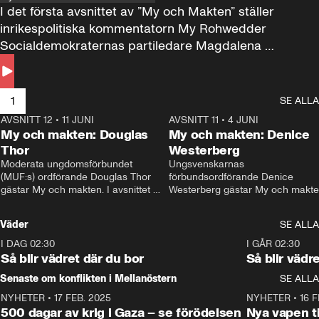
I det första avsnittet av ”My och Makten” ställer 
inrikespolitiska kommentatorn My Rohwedder 
Socialdemokraternas partiledare Magdalena 
Andersson till svars.
1
SE ALLA
AVSNITT 12
•
11 JUNI
26:27
AVSNITT 11
•
4 JUNI
2
My och makten: Douglas
My och makten: Denice
Thor
Westerberg
Moderata ungdomsförbundet 
Ungsvenskarnas 
(MUF:s) ordförande Douglas Thor 
förbundsordförande Denice 
gästar My och makten. I avsnittet 
Westerberg gästar My och makten.
diskuteras tonårsutvisningarna och 
avsnittet diskuteras migrationsfrå
hur Moderaterna ska locka väljare till 
och hur SD ska locka kvinnliga 
Väder
SE ALLA
valet i höst. 
väljare. 
I DAG 02:30
1:06
I GÅR 02:30
Så blir vädret där du bor
Så blir vädr
Senaste om konflikten i Mellanöstern
SE ALLA
NYHETER
•
17 FEB. 2025
0:45
NYHETER
•
16 F
500 dagar av krig i Gaza – se förödelsen
Nya vapen ti