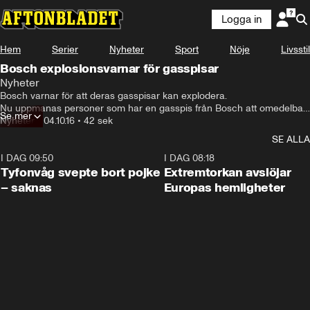
Logga in
Hem
Serier
Nyheter
Sport
Nöje
Livsstil
Bosch explosionsvarnar för gasspisar
Nyheter
Bosch varnar för att deras gasspisar kan explodera.

Nu uppmanas personer som har en gasspis från Bosch att omedelbart 
Se mer
skicka in uppgifter om sin spis till företaget.

Nyheter
•
04.10.16
•
42 sek
– Även om risken är låg är det jätteviktigt för oss att vi får tag på alla 
SE ALLA
som kan vara berörda, säger Maja Wikman Ulrich, 
kommunikationsansvarig på Bosch i Sverige.
I DAG 09:50
0:53
I DAG 08:18
Tyfonvåg svepte bort pojke
Extremtorkan avslöjar
– saknas
Europas hemligheter