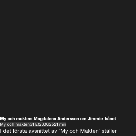
My och makten: Magdalena Andersson om Jimmie-hånet
My och makten
S1 E1
23.10.25
21 min
I det första avsnittet av ”My och Makten” ställer 