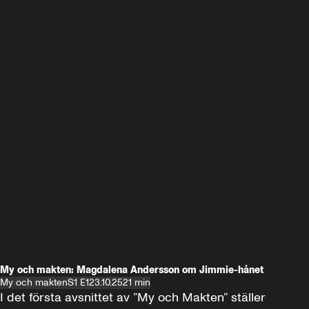
My och makten: Magdalena Andersson om Jimmie-hånet
My och makten
S1 E1
23.10.25
21 min
I det första avsnittet av ”My och Makten” ställer 