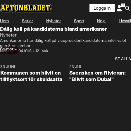
Logga in
Hem
Serier
Nyheter
Sport
Nöje
Livsstil
Dålig koll på kandidaterna bland amerikaner
Nyheter
Amerikanerna har dålig koll på vicepresidentkandidaterna inför valet 
den 8 november
Se mer
Nyheter
•
04.10.16
•
121 sek
SE ALLA
30 JUNI
1:24
23 JULI
Kommunen som blivit en
Svensken om Rivieran:
tillflyktsort för skuldsatta
"Blivit som Dubai"