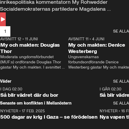
inrikespolitiska kommentatorn My Rohwedder 
Socialdemokraternas partiledare Magdalena 
Andersson till svars.
1
SE ALLA
AVSNITT 12
•
11 JUNI
26:27
AVSNITT 11
•
4 JUNI
2
My och makten: Douglas
My och makten: Denice
Thor
Westerberg
Moderata ungdomsförbundet 
Ungsvenskarnas 
(MUF:s) ordförande Douglas Thor 
förbundsordförande Denice 
gästar My och makten. I avsnittet 
Westerberg gästar My och makten.
diskuteras tonårsutvisningarna och 
avsnittet diskuteras migrationsfrå
hur Moderaterna ska locka väljare till 
och hur SD ska locka kvinnliga 
Väder
SE ALLA
valet i höst. 
väljare. 
I DAG 02:30
1:06
I GÅR 02:30
Så blir vädret där du bor
Så blir vädr
Senaste om konflikten i Mellanöstern
SE ALLA
NYHETER
•
17 FEB. 2025
0:45
NYHETER
•
16 F
500 dagar av krig i Gaza – se förödelsen
Nya vapen ti