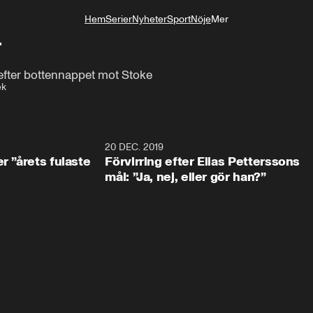
Hem
Serier
Nyheter
Sport
Nöje
Mer
Livsstil
"
 efter bottennappet mot Stoke
ek
0:49
20 DEC. 2019
1:0
r ”årets fulaste
Förvirring efter Elias Petterssons
mål: ”Ja, nej, eller gör han?”