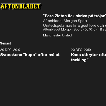
"Bara Zlatan fick skriva på tröjan
Aftonbladet Morgon Sport
Unitedspelarnas fina gest före och
Aftonbladet Morgon Sport
•
05.10.16
•
111 s
Manchester United
Senast
20 DEC. 2019
0:44
20 DEC. 2019
Svenskens "kupp" efter målet
Kaos utbryter efte
tackling”