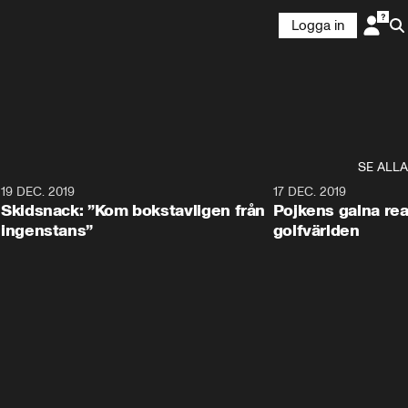
Logga in
SE ALLA
8
19 DEC. 2019
17 DEC. 2019
Skidsnack: ”Kom bokstavligen från
Pojkens galna rea
ingenstans”
golfvärlden