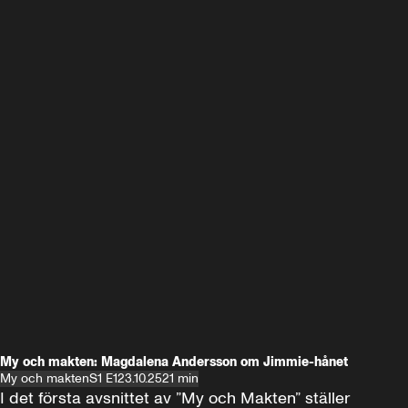
My och makten: Magdalena Andersson om Jimmie-hånet
My och makten
S1 E1
23.10.25
21 min
I det första avsnittet av ”My och Makten” ställer 