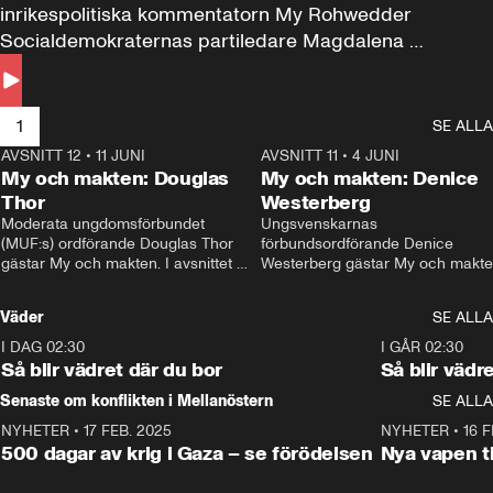
inrikespolitiska kommentatorn My Rohwedder 
Socialdemokraternas partiledare Magdalena 
Andersson till svars.
1
SE ALLA
AVSNITT 12
•
11 JUNI
26:27
AVSNITT 11
•
4 JUNI
2
My och makten: Douglas
My och makten: Denice
Thor
Westerberg
Moderata ungdomsförbundet 
Ungsvenskarnas 
(MUF:s) ordförande Douglas Thor 
förbundsordförande Denice 
gästar My och makten. I avsnittet 
Westerberg gästar My och makten.
diskuteras tonårsutvisningarna och 
avsnittet diskuteras migrationsfrå
hur Moderaterna ska locka väljare till 
och hur SD ska locka kvinnliga 
Väder
SE ALLA
valet i höst. 
väljare. 
I DAG 02:30
1:06
I GÅR 02:30
Så blir vädret där du bor
Så blir vädr
Senaste om konflikten i Mellanöstern
SE ALLA
NYHETER
•
17 FEB. 2025
0:45
NYHETER
•
16 F
500 dagar av krig i Gaza – se förödelsen
Nya vapen ti