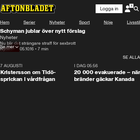
Logga in
Hem
Serier
Nyheter
Sport
Nöje
Livsstil
Schyman jublar över nytt förslag
Nyheter
Nu blir det strängare straff för sexbrott
Se mer
Nyheter
•
05.10.16
•
7 min
SE ALLA
7 AUGUSTI
0:42
I DAG 05:56
Kristersson om Tidö-
20 000 evakuerade – nä
sprickan i vårdfrågan
bränder gäckar Kanada