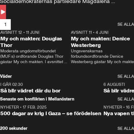
Socialdemokraternas partiledare Magdalena 
Andersson till svars.
1
SE ALLA
AVSNITT 12
•
11 JUNI
26:27
AVSNITT 11
•
4 JUNI
2
My och makten: Douglas
My och makten: Denice
Thor
Westerberg
Moderata ungdomsförbundet 
Ungsvenskarnas 
(MUF:s) ordförande Douglas Thor 
förbundsordförande Denice 
gästar My och makten. I avsnittet 
Westerberg gästar My och makten.
diskuteras tonårsutvisningarna och 
avsnittet diskuteras migrationsfrå
hur Moderaterna ska locka väljare till 
och hur SD ska locka kvinnliga 
Väder
SE ALLA
valet i höst. 
väljare. 
I GÅR 02:30
1:06
6 AUGUSTI
Så blir vädret där du bor
Så blir vädr
Senaste om konflikten i Mellanöstern
SE ALLA
NYHETER
•
17 FEB. 2025
0:45
NYHETER
•
16 F
500 dagar av krig i Gaza – se förödelsen
Nya vapen ti
200 sekunder
SE ALLA