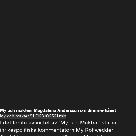
My och makten: Magdalena Andersson om Jimmie-hånet
My och makten
S1 E1
23.10.25
21 min
I det första avsnittet av ”My och Makten” ställer 
inrikespolitiska kommentatorn My Rohwedder 