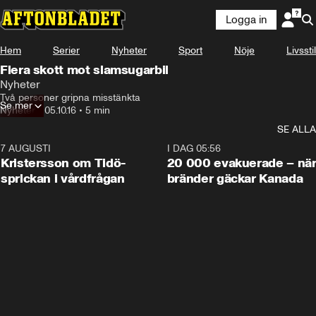
Logga in
Hem
Serier
Nyheter
Sport
Nöje
Livsstil
Flera skott mot slamsugarbil
Nyheter
Två personer gripna misstänkta
Se mer
Nyheter
•
05.10.16
•
5 min
SE ALLA
7 AUGUSTI
0:42
I DAG 05:56
Kristersson om Tidö-
20 000 evakuerade – nä
sprickan i vårdfrågan
bränder gäckar Kanada