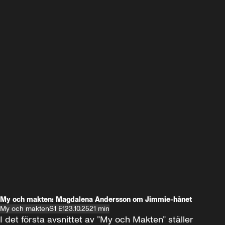
My och makten: Magdalena Andersson om Jimmie-hånet
My och makten
S1 E1
23.10.25
21 min
I det första avsnittet av ”My och Makten” ställer 