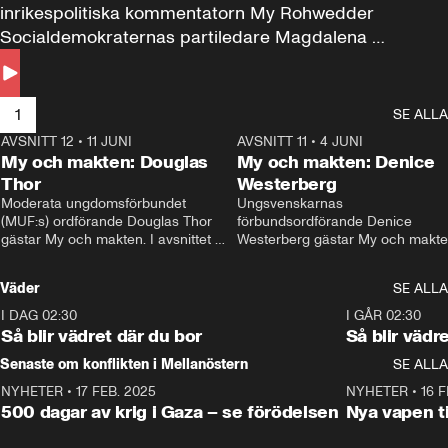
inrikespolitiska kommentatorn My Rohwedder 
Socialdemokraternas partiledare Magdalena 
Andersson till svars.
1
SE ALLA
AVSNITT 12
•
11 JUNI
26:27
AVSNITT 11
•
4 JUNI
2
My och makten: Douglas
My och makten: Denice
Thor
Westerberg
Moderata ungdomsförbundet 
Ungsvenskarnas 
(MUF:s) ordförande Douglas Thor 
förbundsordförande Denice 
gästar My och makten. I avsnittet 
Westerberg gästar My och makten.
diskuteras tonårsutvisningarna och 
avsnittet diskuteras migrationsfrå
hur Moderaterna ska locka väljare till 
och hur SD ska locka kvinnliga 
Väder
SE ALLA
valet i höst. 
väljare. 
I DAG 02:30
1:06
I GÅR 02:30
Så blir vädret där du bor
Så blir vädr
Senaste om konflikten i Mellanöstern
SE ALLA
NYHETER
•
17 FEB. 2025
0:45
NYHETER
•
16 F
500 dagar av krig i Gaza – se förödelsen
Nya vapen ti