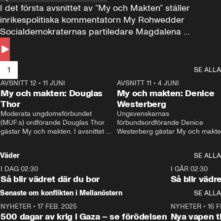
I det första avsnittet av ”My och Makten” ställer 
inrikespolitiska kommentatorn My Rohwedder 
Socialdemokraternas partiledare Magdalena 
Andersson till svars.
1
SE ALLA
AVSNITT 12
•
11 JUNI
26:27
AVSNITT 11
•
4 JUNI
2
My och makten: Douglas
My och makten: Denice
Thor
Westerberg
Moderata ungdomsförbundet 
Ungsvenskarnas 
(MUF:s) ordförande Douglas Thor 
förbundsordförande Denice 
gästar My och makten. I avsnittet 
Westerberg gästar My och makten.
diskuteras tonårsutvisningarna och 
avsnittet diskuteras migrationsfrå
hur Moderaterna ska locka väljare till 
och hur SD ska locka kvinnliga 
Väder
SE ALLA
valet i höst. 
väljare. 
I DAG 02:30
1:06
I GÅR 02:30
Så blir vädret där du bor
Så blir vädr
Senaste om konflikten i Mellanöstern
SE ALLA
NYHETER
•
17 FEB. 2025
0:45
NYHETER
•
16 F
500 dagar av krig i Gaza – se förödelsen
Nya vapen ti