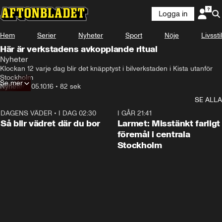
Logga in
Hem
Serier
Nyheter
Sport
Nöje
Livsstil
Här är verkstadens avkopplande ritual
Nyheter
Klockan 12 varje dag blir det knäpptyst i bilverkstaden i Kista utanför 
Stockholm
Se mer
Nyheter
•
05.10.16
•
82 sek
SE ALLA
DAGENS VÄDER
•
I DAG 02:30
1:06
I GÅR 21:41
Så blir vädret där du bor
Larmet: Misstänkt farligt
föremål i centrala
Stockholm