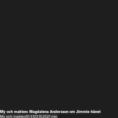
My och makten: Magdalena Andersson om Jimmie-hånet
My och makten
S1 E1
23.10.25
21 min