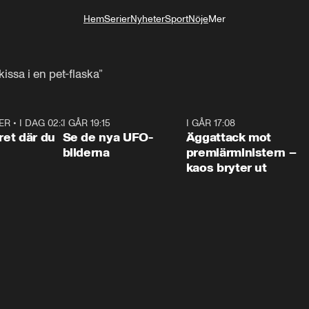
Hem
Serier
Nyheter
Sport
Nöje
Mer
Livsstil
issa i en pet-flaska”
ER
•
I DAG 02:30
1:06
I GÅR 19:15
0:36
I GÅR 17:08
0:3
ret där du
Se de nya UFO-
Äggattack mot
bilderna
premiärministern –
kaos bryter ut