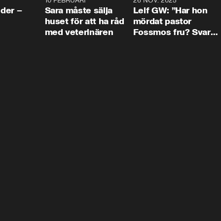
4:24
10 FEBRUARI
4:13
26 NOV. 2025
8:1
der –
Sara måste sälja
Leif GW: ”Har hon
huset för att ha råd
mördat pastor
med veterinären
Fossmos fru? Svar
nej.”