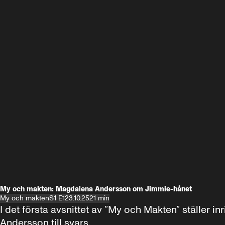
My och makten: Magdalena Andersson om Jimmie-hånet
My och makten
S1 E1
23.10.25
21 min
I det första avsnittet av ”My och Makten” ställe
Andersson till svars.