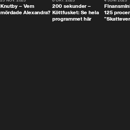
3
25 NOV. 2025
31:05
8 OKT. 2025
4:29
4 JUNI 2025
Knutby – Vem
200 sekunder –
Finansmin
mördade Alexandra?
Köttfusket: Se hela
125 procent
programmet här
"Skattever
viktig uppg