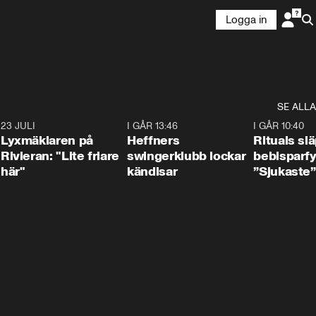
Logga in
SE ALLA
7
23 JULI
2:02
I GÅR 13:46
0:55
I GÅR 10:40
Lyxmäklaren på
Heffners
Rituals sl
Rivieran: "Lite friare
swingerklubb lockar
bebisparf
här"
kändisar
”Sjukaste”