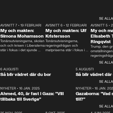
SE ALLA
7
AVSNITT 7
•
19 FEBRUARI
24:30
AVSNITT 6
•
12 FEBRUARI
27:30
AVSNITT 5
•
My och makten:
My och makten: Ulf
My och ma
Simona Mohamsson
Kristersson
Elisabeth
 
Tonårsutvisningarna, skolan 
Tonårsutvisningarna, 
Ringqvist
och och krisen i Liberalerna 
regeringsfrågan och 
Trump, den gr
står i fokus i det sjunde 
matpriserna står i fokus i 
omställningen
avsnittet av ”My och 
det sjätte avsnittet av ”My 
regeringsfråga
makten”. Se när 
och makten”. Se när 
centrum i det 
SE ALLA
Aftonbladets inrikespolitiska 
Aftonbladets inrikespolitiska 
avsnittet av ”
kommentator My 
kommentator My 
6
6 AUGUSTI
1:06
5 AUGUSTI
Makten”. Se nä
Rohwedder ställer 
Rohwedder ställer 
Så blir vädret där du bor
Så blir vädret där
Aftonbladets in
utbildnings- och 
statsminister Ulf Kristersson 
kommentator 
SE ALLA
integrationsminister Simona 
till svars.
Rohwedder stäl
Mohamsson till svars.
Centerpartiets
2
NYHETER
•
16 JAN. 2025
1:01
NYHETER
•
16 JAN. 20
Thand Ring till
Ahmed, 40, är fast i Gaza: ”Vill
Gazaborna: ”Vad s
tillbaka till Sverige”
till?”
SE ALLA