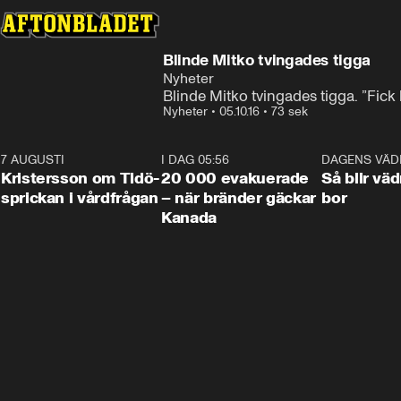
Blinde Mitko tvingades tigga
Nyheter
Blinde Mitko tvingades tigga. ”Fick k
Nyheter
•
05.10.16
•
73 sek
7 AUGUSTI
0:42
I DAG 05:56
0:38
DAGENS VÄD
Kristersson om Tidö-
20 000 evakuerade
Så blir väd
sprickan i vårdfrågan
– när bränder gäckar
bor
Kanada