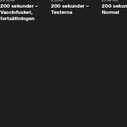
24 JUNI
5:00
2 JUNI
4:23
20 APRIL
200 sekunder –
200 sekunder –
200 sekun
Vaccinfusket,
Testerna
Normal
fortsättningen