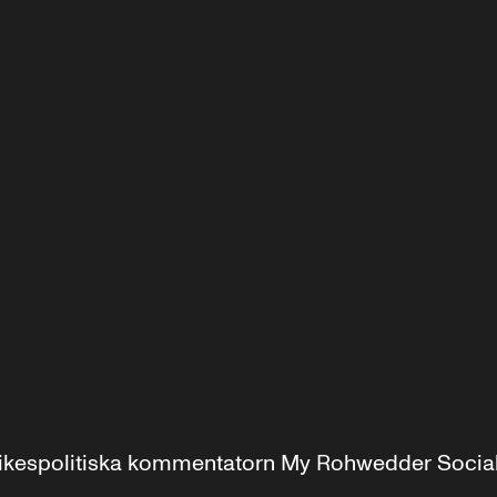
r inrikespolitiska kommentatorn My Rohwedder Soci