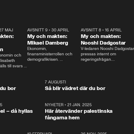
27 MAJ
3:51
AVSNITT 9
•
30 APRIL
24:00
AVSNITT 8
•
16 APRIL
25:1
kten:
My och makten:
My och makten:
Mikael Damberg
Nooshi Dadgostar
on
Ekonomin, 
V-ledaren Nooshi Dadgostar
finansministerrollen och 
pressas internt om 
onomin och 
demografikrisen. 
regeringsfrågan.

lisabeth 
Oppositionen ställs till svars 
I Aftonbladets 
ls till svars 
när Socialdemokraternas 
partiledarutfrågning ”My 
stern gästar 
Mikael Damberg gästar My 
och Makten” sätter hon ner 
My och Makten. 
och Makten. 
foten mot kritikerna:

1:06
7 AUGUSTI
1:0
– Vi ställer upp i val. Ska vi 
 du bor
Så blir vädret där du bor
vara med så sitter vi förstås 
25
1:22
NYHETER
•
21 JAN. 2025
0:5
ael – då hyllas
Här återvänder palestinska
fångarna hem