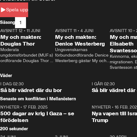
Spela upp
1
Säsong
AVSNITT 12
•
11 JUNI
26:27
AVSNITT 11
•
4 JUNI
23:40
AVSNITT 10
•
My och makten:
My och makten:
My och ma
Douglas Thor
Denice Westerberg
Elisabeth
Moderata 
Ungsvenskarnas 
Svantess
ungdomsförbundet (MUF:s) 
förbundsordförande Denice 
Kvinnorna, ek
ordförande Douglas Thor 
Westerberg gästar My och 
migrationen. E
gästar My och makten. I 
makten. I avsnittet 
Svantesson stäl
avsnittet diskuteras 
diskuteras migrationsfrågan 
när finansmini
Väder
tonårsutvisningarna och hur 
och hur SD ska locka 
Moderaterna ska locka 
kvinnliga väljare. 
I DAG 02:30
1:06
I GÅR 02:30
väljare till valet i höst. 
Så blir vädret där du bor
Så blir vädret där
Senaste om konflikten i Mellanöstern
NYHETER
•
17 FEB. 2025
0:45
NYHETER
•
16 FEB. 20
500 dagar av krig i Gaza – se
Nya vapen till Isr
förödelsen
Trump
200 sekunder