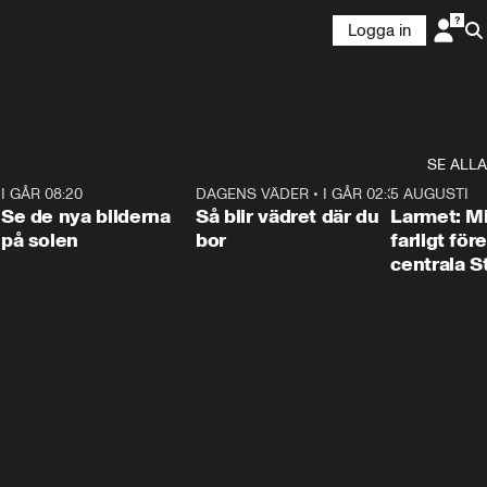
Logga in
SE ALLA
6
I GÅR 08:20
0:31
DAGENS VÄDER
•
I GÅR 02:30
1:06
5 AUGUSTI
Se de nya bilderna
Så blir vädret där du
Larmet: M
på solen
bor
farligt för
centrala 