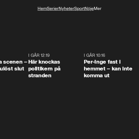
Hem
Serier
Nyheter
Sport
Nöje
Mer
Livsstil
0:42
I GÅR 12:19
0:45
I GÅR 10:16
1:2
a scenen –
Här knockas
Per-Inge fast i
löst slut
politikern på
hemmet – kan inte
stranden
komma ut