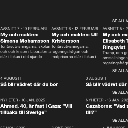
SE ALLA
7
AVSNITT 7
•
19 FEBRUARI
24:30
AVSNITT 6
•
12 FEBRUARI
27:30
AVSNITT 5
•
My och makten:
My och makten: Ulf
My och ma
Simona Mohamsson
Kristersson
Elisabeth
 
Tonårsutvisningarna, skolan 
Tonårsutvisningarna, 
Ringqvist
och och krisen i Liberalerna 
regeringsfrågan och 
Trump, den gr
står i fokus i det sjunde 
matpriserna står i fokus i 
omställningen
avsnittet av ”My och 
det sjätte avsnittet av ”My 
regeringsfråga
makten”. Se när 
och makten”. Se när 
centrum i det 
SE ALLA
Aftonbladets inrikespolitiska 
Aftonbladets inrikespolitiska 
avsnittet av ”
kommentator My 
kommentator My 
6
4 AUGUSTI
1:06
3 AUGUSTI
Makten”. Se nä
Rohwedder ställer 
Rohwedder ställer 
Så blir vädret där du bor
Så blir vädret där
Aftonbladets in
utbildnings- och 
statsminister Ulf Kristersson 
kommentator 
SE ALLA
integrationsminister Simona 
till svars.
Rohwedder stäl
Mohamsson till svars.
Centerpartiets
2
NYHETER
•
16 JAN. 2025
1:01
NYHETER
•
16 JAN. 20
Thand Ring till
Ahmed, 40, är fast i Gaza: ”Vill
Gazaborna: ”Vad s
tillbaka till Sverige”
till?”
SE ALLA