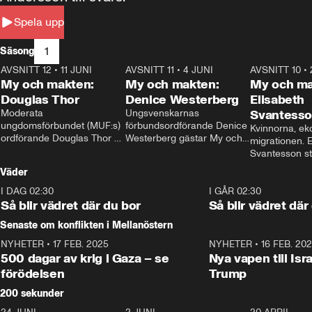
Spela upp
1
Säsong
AVSNITT 12
•
11 JUNI
26:27
AVSNITT 11
•
4 JUNI
23:40
AVSNITT 10
•
My och makten:
My och makten:
My och ma
Douglas Thor
Denice Westerberg
Elisabeth
Moderata 
Ungsvenskarnas 
Svantess
ungdomsförbundet (MUF:s) 
förbundsordförande Denice 
Kvinnorna, ek
ordförande Douglas Thor 
Westerberg gästar My och 
migrationen. E
gästar My och makten. I 
makten. I avsnittet 
Svantesson stäl
avsnittet diskuteras 
diskuteras migrationsfrågan 
när finansmini
Väder
tonårsutvisningarna och hur 
och hur SD ska locka 
Moderaterna ska locka 
kvinnliga väljare. 
I DAG 02:30
1:06
I GÅR 02:30
väljare till valet i höst. 
Så blir vädret där du bor
Så blir vädret där
Senaste om konflikten i Mellanöstern
NYHETER
•
17 FEB. 2025
0:45
NYHETER
•
16 FEB. 20
500 dagar av krig i Gaza – se
Nya vapen till Isr
förödelsen
Trump
200 sekunder