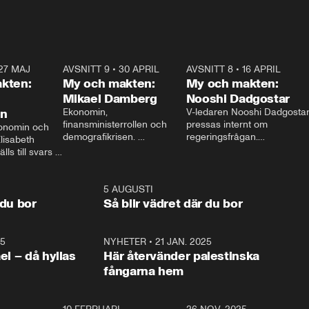
27 MAJ
3:51
AVSNITT 9
•
30 APRIL
24:00
AVSNITT 8
•
16 APRIL
25:1
kten:
My och makten:
My och makten:
Mikael Damberg
Nooshi Dadgostar
on
Ekonomin, 
V-ledaren Nooshi Dadgostar
finansministerrollen och 
pressas internt om 
onomin och 
demografikrisen. 
regeringsfrågan.

lisabeth 
Oppositionen ställs till svars 
I Aftonbladets 
ls till svars 
när Socialdemokraternas 
partiledarutfrågning ”My 
stern gästar 
Mikael Damberg gästar My 
och Makten” sätter hon ner 
My och Makten. 
och Makten. 
foten mot kritikerna:

1:06
5 AUGUSTI
1:0
– Vi ställer upp i val. Ska vi 
 du bor
Så blir vädret där du bor
vara med så sitter vi förstås 
25
1:22
NYHETER
•
21 JAN. 2025
0:5
ael – då hyllas
Här återvänder palestinska
fångarna hem