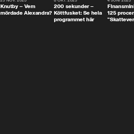
3
25 NOV. 2025
31:05
8 OKT. 2025
4:29
4 JUNI 2025
Knutby – Vem
200 sekunder –
Finansmin
mördade Alexandra?
Köttfusket: Se hela
125 procent
programmet här
"Skattever
viktig uppg