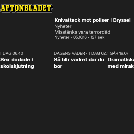
Knivattack mot poliser i Bryssel
Nyheter
Misstänks vara terrordåd
Nyheter
•
05.10.16
•
127 sek
I DAG 06:40
0:47
DAGENS VÄDER
•
I DAG 02:30
1:06
I GÅR 19:07
Sex dödade i
Så blir vädret där du
Dramatisk
skolskjutning
bor
med miraku