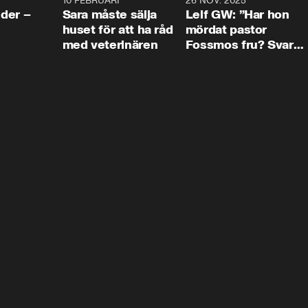
4:24
10 FEBRUARI
4:13
26 NOV. 2025
8:1
der –
Sara måste sälja
Leif GW: ”Har hon
huset för att ha råd
mördat pastor
med veterinären
Fossmos fru? Svar
nej.”