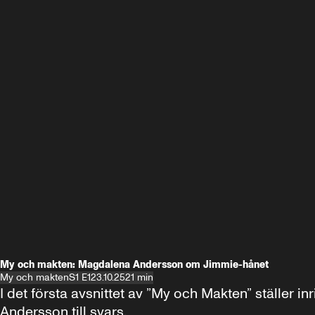
My och makten: Magdalena Andersson om Jimmie-hånet
My och makten
S1 E1
23.10.25
21 min
I det första avsnittet av ”My och Makten” ställe
Andersson till svars.