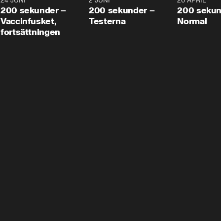
24 JUNI
5:00
2 JUNI
4:23
20 APRIL
200 sekunder –
200 sekunder –
200 sekun
Vaccinfusket,
Testerna
Normal
fortsättningen