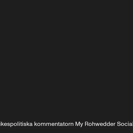
r inrikespolitiska kommentatorn My Rohwedder Soci