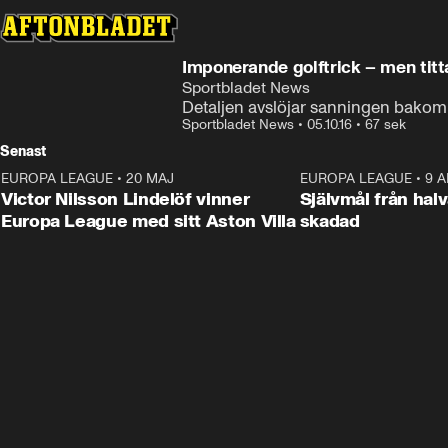
Imponerande golftrick – men titt
Sportbladet News
Detaljen avslöjar sanningen bakom 
Sportbladet News
•
05.10.16
•
67 sek
Senast
EUROPA LEAGUE
•
20 MAJ
1:32
EUROPA LEAGUE
•
9 A
Victor Nilsson Lindelöf vinner
Självmål från hal
Europa League med sitt Aston Villa
skadad