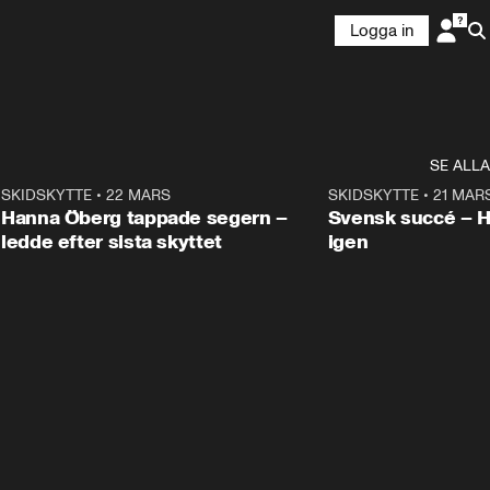
Logga in
SE ALLA
9
SKIDSKYTTE
•
22 MARS
0:55
SKIDSKYTTE
•
21 MAR
Hanna Öberg tappade segern –
Svensk succé – 
ledde efter sista skyttet
igen