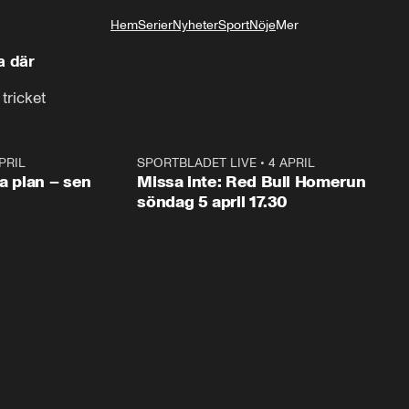
Hem
Serier
Nyheter
Sport
Nöje
Mer
Livsstil
a där
tricket
PRIL
1:03
SPORTBLADET LIVE
•
4 APRIL
1:0
va plan – sen
Missa inte: Red Bull Homerun
söndag 5 april 17.30