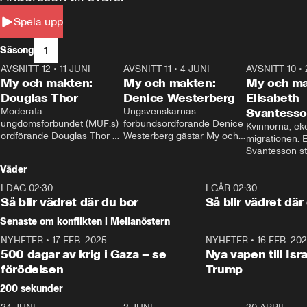
Spela upp
1
Säsong
AVSNITT 12
•
11 JUNI
26:27
AVSNITT 11
•
4 JUNI
23:40
AVSNITT 10
•
My och makten:
My och makten:
My och ma
Douglas Thor
Denice Westerberg
Elisabeth
Moderata 
Ungsvenskarnas 
Svantess
ungdomsförbundet (MUF:s) 
förbundsordförande Denice 
Kvinnorna, ek
ordförande Douglas Thor 
Westerberg gästar My och 
migrationen. E
gästar My och makten. I 
makten. I avsnittet 
Svantesson stäl
avsnittet diskuteras 
diskuteras migrationsfrågan 
när finansmini
Väder
tonårsutvisningarna och hur 
och hur SD ska locka 
Moderaterna ska locka 
kvinnliga väljare. 
I DAG 02:30
1:06
I GÅR 02:30
väljare till valet i höst. 
Så blir vädret där du bor
Så blir vädret där
Senaste om konflikten i Mellanöstern
NYHETER
•
17 FEB. 2025
0:45
NYHETER
•
16 FEB. 20
500 dagar av krig i Gaza – se
Nya vapen till Isr
förödelsen
Trump
200 sekunder