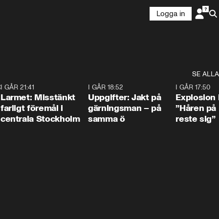
Logga in
SE ALLA
:30
6
I GÅR 21:41
0:35
I GÅR 18:52
0:33
I GÅR 17:50
Larmet: Misstänkt
Uppgifter: Jakt på
Explosion 
farligt föremål i
gärningsman – på
”Håren på
centrala Stockholm
samma ö
reste sig”