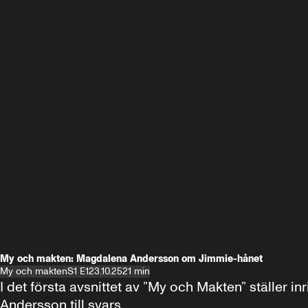
My och makten: Magdalena Andersson om Jimmie-hånet
My och makten
S1 E1
23.10.25
21 min
I det första avsnittet av ”My och Makten” ställe
Andersson till svars.