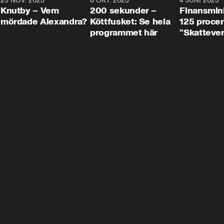
3
25 NOV. 2025
31:05
8 OKT. 2025
4:29
4 JUNI 2025
Knutby – Vem
200 sekunder –
Finansmin
mördade Alexandra?
Köttfusket: Se hela
125 procent
programmet här
"Skattever
viktig uppg