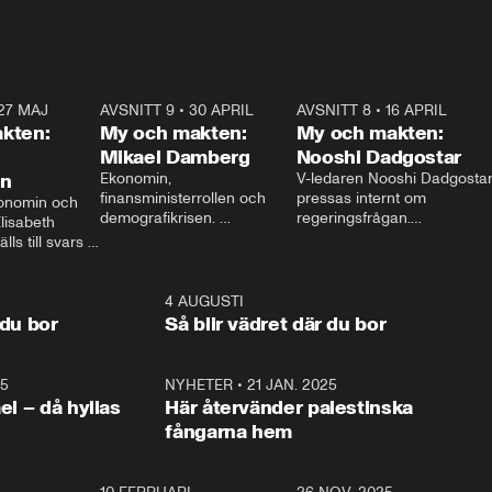
27 MAJ
3:51
AVSNITT 9
•
30 APRIL
24:00
AVSNITT 8
•
16 APRIL
25:1
kten:
My och makten:
My och makten:
Mikael Damberg
Nooshi Dadgostar
on
Ekonomin, 
V-ledaren Nooshi Dadgostar
finansministerrollen och 
pressas internt om 
onomin och 
demografikrisen. 
regeringsfrågan.

lisabeth 
Oppositionen ställs till svars 
I Aftonbladets 
ls till svars 
när Socialdemokraternas 
partiledarutfrågning ”My 
stern gästar 
Mikael Damberg gästar My 
och Makten” sätter hon ner 
My och Makten. 
och Makten. 
foten mot kritikerna:

1:06
4 AUGUSTI
1:0
– Vi ställer upp i val. Ska vi 
 du bor
Så blir vädret där du bor
vara med så sitter vi förstås 
25
1:22
NYHETER
•
21 JAN. 2025
0:5
ael – då hyllas
Här återvänder palestinska
fångarna hem