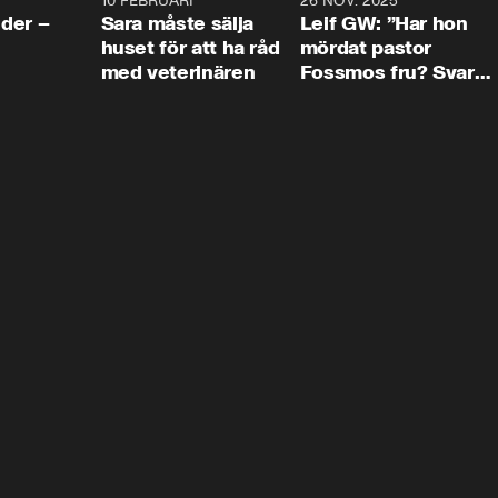
4:24
10 FEBRUARI
4:13
26 NOV. 2025
8:1
der –
Sara måste sälja
Leif GW: ”Har hon
huset för att ha råd
mördat pastor
med veterinären
Fossmos fru? Svar
nej.”