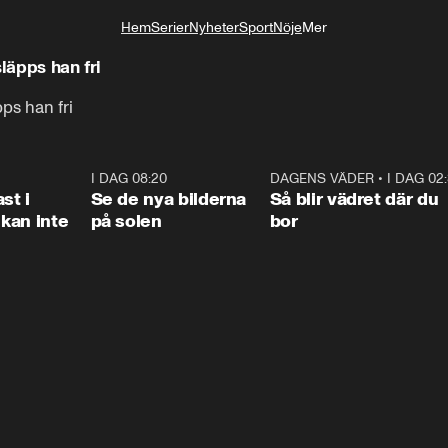
Hem
Serier
Nyheter
Sport
Nöje
Mer
Livsstil
läpps han fri
pps han fri
1:26
I DAG 08:20
0:31
DAGENS VÄDER
•
I DAG 02
1:0
st i
Se de nya bilderna
Så blir vädret där du
kan inte
på solen
bor