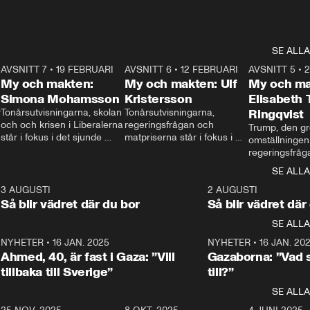
SE ALLA
7
AVSNITT 7
•
19 FEBRUARI
24:30
AVSNITT 6
•
12 FEBRUARI
27:30
AVSNITT 5
•
My och makten:
My och makten: Ulf
My och ma
Simona Mohamsson
Kristersson
Elisabeth
 
Tonårsutvisningarna, skolan 
Tonårsutvisningarna, 
Ringqvist
och och krisen i Liberalerna 
regeringsfrågan och 
Trump, den gr
står i fokus i det sjunde 
matpriserna står i fokus i 
omställningen
avsnittet av ”My och 
det sjätte avsnittet av ”My 
regeringsfråga
makten”. Se när 
och makten”. Se när 
centrum i det 
SE ALLA
Aftonbladets inrikespolitiska 
Aftonbladets inrikespolitiska 
avsnittet av ”
kommentator My 
kommentator My 
6
3 AUGUSTI
1:06
2 AUGUSTI
Makten”. Se nä
Rohwedder ställer 
Rohwedder ställer 
Så blir vädret där du bor
Så blir vädret där
Aftonbladets in
utbildnings- och 
statsminister Ulf Kristersson 
kommentator 
SE ALLA
integrationsminister Simona 
till svars.
Rohwedder stäl
Mohamsson till svars.
Centerpartiets
2
NYHETER
•
16 JAN. 2025
1:01
NYHETER
•
16 JAN. 20
Thand Ring till
Ahmed, 40, är fast i Gaza: ”Vill
Gazaborna: ”Vad s
tillbaka till Sverige”
till?”
SE ALLA