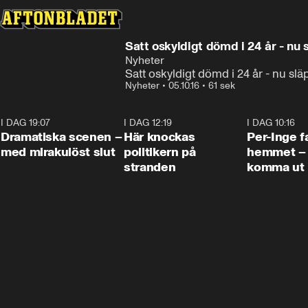
Satt oskyldigt dömd i 24 år - nu s
Nyheter
Satt oskyldigt dömd i 24 år - nu slä
Nyheter
•
05.10.16
•
61 sek
I DAG 19:07
0:42
I DAG 12:19
0:45
I DAG 10:16
Dramatiska scenen –
Här knockas
Per-Inge fa
med mirakulöst slut
politikern på
hemmet – 
stranden
komma ut