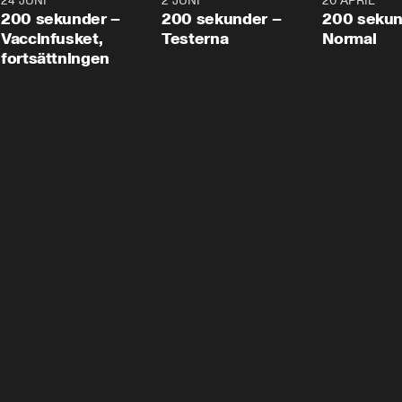
24 JUNI
5:00
2 JUNI
4:23
20 APRIL
200 sekunder –
200 sekunder –
200 sekun
Vaccinfusket,
Testerna
Normal
fortsättningen