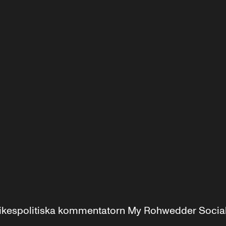
r inrikespolitiska kommentatorn My Rohwedder Soci