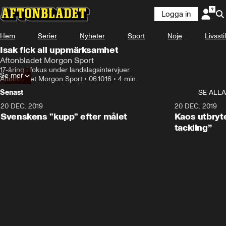
Logga in
Hem
Serier
Nyheter
Sport
Nöje
Livsstil
Isak fick all uppmärksamhet
Aftonbladet Morgon Sport
17-åring i fokus under landslagsintervjuer.
Se mer
Aftonbladet Morgon Sport
•
06.10.16
•
4 min
Senast
SE ALLA
20 DEC. 2019
0:44
20 DEC. 2019
Svenskens "kupp" efter målet
Kaos utbryte
tackling”