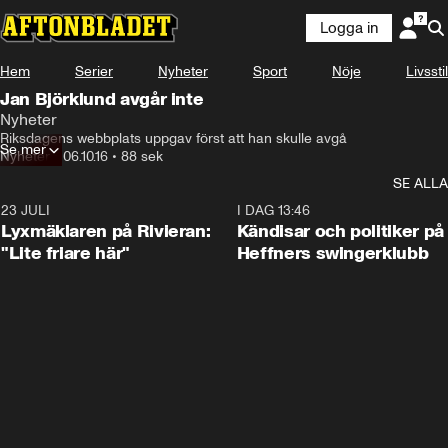
Logga in
Hem
Serier
Nyheter
Sport
Nöje
Livsstil
Jan Björklund avgår inte
Nyheter
Riksdagens webbplats uppgav först att han skulle avgå
Se mer
Nyheter
•
06.10.16
•
88 sek
SE ALLA
23 JULI
2:02
I DAG 13:46
Lyxmäklaren på Rivieran:
Kändisar och politiker på
"Lite friare här"
Heffners swingerklubb