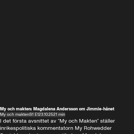
My och makten: Magdalena Andersson om Jimmie-hånet
My och makten
S1 E1
23.10.25
21 min
I det första avsnittet av ”My och Makten” ställer 
inrikespolitiska kommentatorn My Rohwedder 