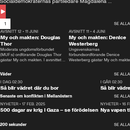
Socialdemokraternas partiledare Magdalena 
Andersson till svars.
1
SE ALLA
AVSNITT 12
•
11 JUNI
26:27
AVSNITT 11
•
4 JUNI
2
My och makten: Douglas
My och makten: Denice
Thor
Westerberg
Moderata ungdomsförbundet 
Ungsvenskarnas 
(MUF:s) ordförande Douglas Thor 
förbundsordförande Denice 
gästar My och makten. I avsnittet 
Westerberg gästar My och makten.
diskuteras tonårsutvisningarna och 
avsnittet diskuteras migrationsfrå
hur Moderaterna ska locka väljare till 
och hur SD ska locka kvinnliga 
Väder
SE ALLA
valet i höst. 
väljare. 
I DAG 02:30
1:06
I GÅR 02:30
Så blir vädret där du bor
Så blir vädr
Senaste om konflikten i Mellanöstern
SE ALLA
NYHETER
•
17 FEB. 2025
0:45
NYHETER
•
16 F
500 dagar av krig i Gaza – se förödelsen
Nya vapen ti
200 sekunder
SE ALLA