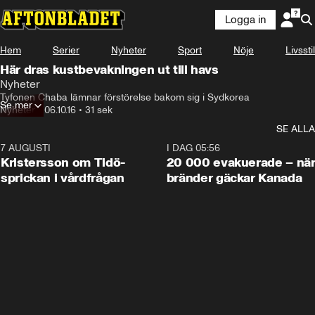
Logga in
Hem
Serier
Nyheter
Sport
Nöje
Livsstil
Här dras kustbevakningen ut till havs
Nyheter
Tyfonen Chaba lämnar förstörelse bakom sig i Sydkorea
Se mer
Nyheter
•
06.10.16
•
31 sek
SE ALLA
7 AUGUSTI
0:42
I DAG 05:56
Kristersson om Tidö-
20 000 evakuerade – nä
sprickan i vårdfrågan
bränder gäckar Kanada