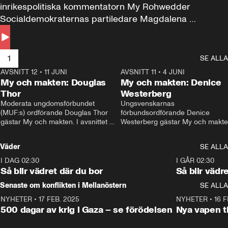
inrikespolitiska kommentatorn My Rohwedder 
Socialdemokraternas partiledare Magdalena 
Andersson till svars.
1
SE ALLA
AVSNITT 12
•
11 JUNI
26:27
AVSNITT 11
•
4 JUNI
2
My och makten: Douglas
My och makten: Denice
Thor
Westerberg
Moderata ungdomsförbundet 
Ungsvenskarnas 
(MUF:s) ordförande Douglas Thor 
förbundsordförande Denice 
gästar My och makten. I avsnittet 
Westerberg gästar My och makten.
diskuteras tonårsutvisningarna och 
avsnittet diskuteras migrationsfrå
hur Moderaterna ska locka väljare till 
och hur SD ska locka kvinnliga 
Väder
SE ALLA
valet i höst. 
väljare. 
I DAG 02:30
1:06
I GÅR 02:30
Så blir vädret där du bor
Så blir vädr
Senaste om konflikten i Mellanöstern
SE ALLA
NYHETER
•
17 FEB. 2025
0:45
NYHETER
•
16 F
500 dagar av krig i Gaza – se förödelsen
Nya vapen ti