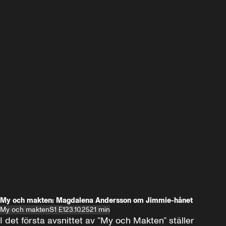
My och makten: Magdalena Andersson om Jimmie-hånet
My och makten
S1 E1
23.10.25
21 min
I det första avsnittet av ”My och Makten” ställer 