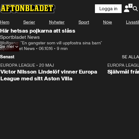
Logga in
Hem
Serier
Nyheter
Sport
Nöje
Livsstil
Här hetsas pojkarna att slåss
Sportbladet News
Wolfgang: ”En gangster som vill uppfostra sina barn”
Se mer
Sportbladet News
•
06.10.16
•
9 min
Senast
SE ALLA
EUROPA LEAGUE
•
20 MAJ
1:32
EUROPA LEAG
Victor Nilsson Lindelöf vinner Europa
Självmål frå
League med sitt Aston Villa