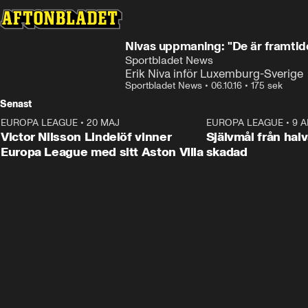
Nivas uppmaning: "De är framtid
Sportbladet News
Erik Niva inför Luxemburg-Sverige
Sportbladet News
•
06.10.16
•
175 sek
Senast
EUROPA LEAGUE
•
20 MAJ
1:32
EUROPA LEAGUE
•
9 A
Victor Nilsson Lindelöf vinner
Självmål från hal
Europa League med sitt Aston Villa
skadad