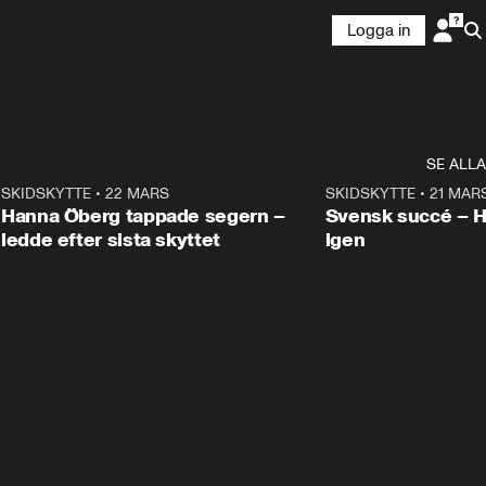
Logga in
SE ALLA
9
SKIDSKYTTE
•
22 MARS
0:55
SKIDSKYTTE
•
21 MAR
Hanna Öberg tappade segern –
Svensk succé – 
ledde efter sista skyttet
igen