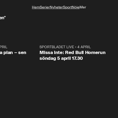
Hem
Serier
Nyheter
Sport
Nöje
Mer
Livsstil
en"
PRIL
1:03
SPORTBLADET LIVE
•
4 APRIL
1:0
va plan – sen
Missa inte: Red Bull Homerun
söndag 5 april 17.30