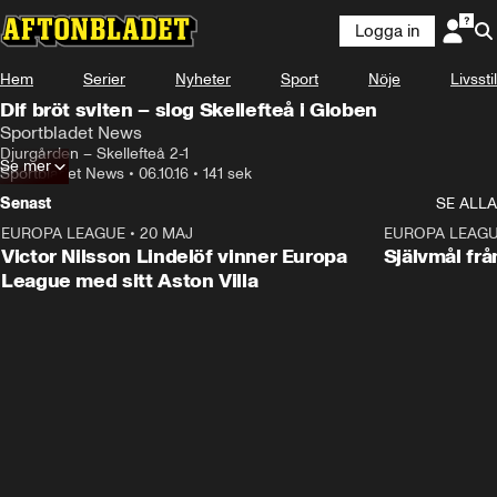
Logga in
Hem
Serier
Nyheter
Sport
Nöje
Livsstil
Dif bröt sviten – slog Skellefteå i Globen
Sportbladet News
Djurgården – Skellefteå 2-1
Se mer
Sportbladet News
•
06.10.16
•
141 sek
Senast
SE ALLA
EUROPA LEAGUE
•
20 MAJ
1:32
EUROPA LEAG
Victor Nilsson Lindelöf vinner Europa
Självmål frå
League med sitt Aston Villa