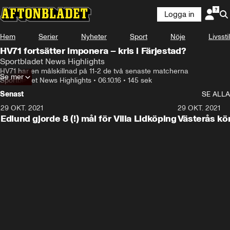
Logga in
Hem
Serier
Nyheter
Sport
Nöje
Livsstil
HV71 fortsätter imponera – kris i Färjestad?
Sportbladet News Highlights
HV71 har en målskillnad på 11-2 de två senaste matcherna
Se mer
Sportbladet News Highlights
•
06.10.16
•
145 sek
Senast
SE ALLA
29 OKT. 2021
4:11
29 OKT. 2021
Edlund gjorde 8 (!) mål för Villa Lidköping
Västerås kö