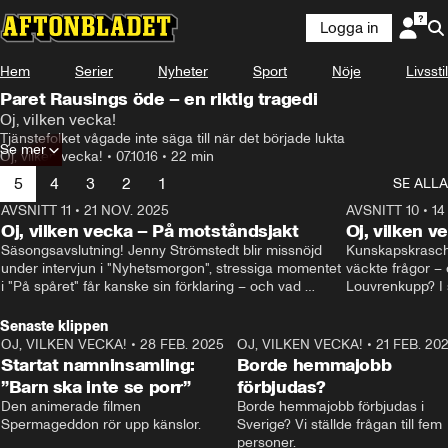
Logga in
Hem
Serier
Nyheter
Sport
Nöje
Livsstil
Paret Rausings öde – en riktig tragedi
Oj, vilken vecka!
Tjänstefolket vågade inte säga till när det började lukta
Se mer
Oj, vilken vecka!
•
07.10.16
•
22 min
5
4
3
2
1
SE ALLA
AVSNITT 11
•
21 NOV. 2025
22:00
AVSNITT 10
•
14
Oj, vilken vecka – På motståndsjakt
Oj, vilken v
Säsongsavslutning! Jenny Strömstedt blir missnöjd 
Kunskapskraschen
under intervjun i "Nyhetsmorgon", stressiga momentet 
väckte frågor – 
i "På spåret" får kanske sin förklaring – och vad 
Louvrenkupp? I s
drömmer egentligen Liberalerna om? I studion: Oisin 
Svenson.
Cantwell och Karin Pettersson.
Senaste klippen
OJ, VILKEN VECKA!
•
28 FEB. 2025
2:40
OJ, VILKEN VECKA!
•
21 FEB. 20
Startat namninsamling:
Borde hemmajobb
”Barn ska inte se porr”
förbjudas?
Den animerade filmen 
Borde hemmajobb förbjudas i 
Spermageddon rör upp känslor.
Sverige? Vi ställde frågan till fem 
personer.