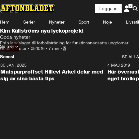
Logga in
Hem
Serier
Nyheter
Sport
Nöje
Livsstil
Kim Källströms nya lyckoprojekt
Goda nyheter
Från landslaget till fotbollsträning för funktionsnedsatta ungdomar
Se mer
Goda nyheter
•
08.10.16
•
7 min
•
A
Senast
SE ALLA
30 JAN. 2025
0:59
4 MAJ 2019
Matsparproffset Hillevi Arkel delar med
Här överrask
sig av sina bästa tips
eget bröllop