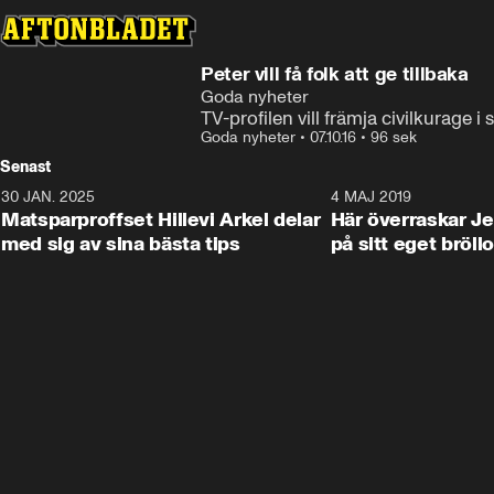
Peter vill få folk att ge tillbaka
Goda nyheter
TV-profilen vill främja civilkurage i
Goda nyheter
•
07.10.16
•
96 sek
Senast
30 JAN. 2025
0:59
4 MAJ 2019
Matsparproffset Hillevi Arkel delar
Här överraskar Je
med sig av sina bästa tips
på sitt eget bröll