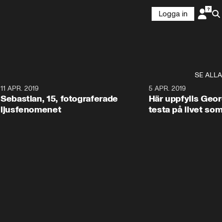
Logga in
SE ALLA
0
11 APR. 2019
0:45
5 APR. 2019
Sebastian, 15, fotograferade
Här uppfylls Geor
ljusfenomenet
testa på livet so