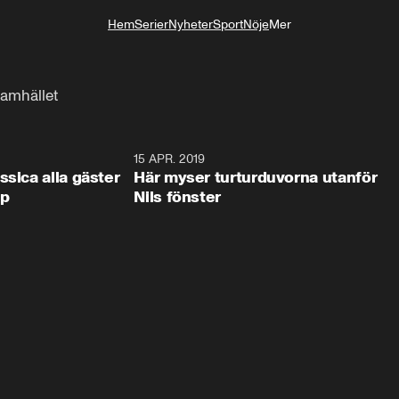
Hem
Serier
Nyheter
Sport
Nöje
Mer
Livsstil
 samhället
0:44
15 APR. 2019
0:4
ssica alla gäster
Här myser turturduvorna utanför
op
Nils fönster