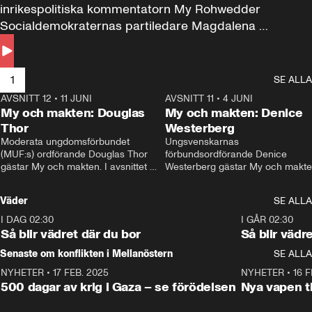
inrikespolitiska kommentatorn My Rohwedder 
Socialdemokraternas partiledare Magdalena 
Andersson till svars.
1
SE ALLA
AVSNITT 12
•
11 JUNI
26:27
AVSNITT 11
•
4 JUNI
2
My och makten: Douglas
My och makten: Denice
Thor
Westerberg
Moderata ungdomsförbundet 
Ungsvenskarnas 
(MUF:s) ordförande Douglas Thor 
förbundsordförande Denice 
gästar My och makten. I avsnittet 
Westerberg gästar My och makten.
diskuteras tonårsutvisningarna och 
avsnittet diskuteras migrationsfrå
hur Moderaterna ska locka väljare till 
och hur SD ska locka kvinnliga 
Väder
SE ALLA
valet i höst. 
väljare. 
I DAG 02:30
1:06
I GÅR 02:30
Så blir vädret där du bor
Så blir vädr
Senaste om konflikten i Mellanöstern
SE ALLA
NYHETER
•
17 FEB. 2025
0:45
NYHETER
•
16 F
500 dagar av krig i Gaza – se förödelsen
Nya vapen ti