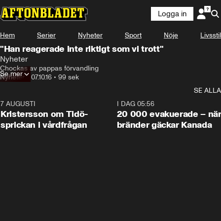
Logga in
Hem
Serier
Nyheter
Sport
Nöje
Livsstil
"Han reagerade inte riktigt som vi trott"
Nyheter
Chockas av pappas förvandling
Se mer
Nyheter
•
07.10.16
•
99 sek
SE ALLA
7 AUGUSTI
0:42
I DAG 05:56
Kristersson om Tidö-
20 000 evakuerade – nä
sprickan i vårdfrågan
bränder gäckar Kanada