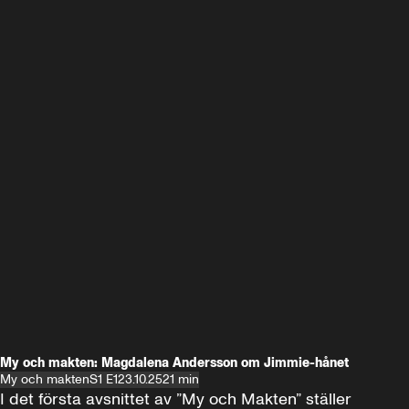
My och makten: Magdalena Andersson om Jimmie-hånet
My och makten
S1 E1
23.10.25
21 min
I det första avsnittet av ”My och Makten” ställer 