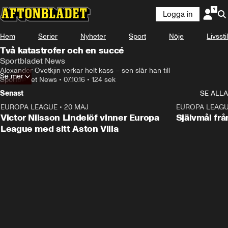
Logga in
Hem
Serier
Nyheter
Sport
Nöje
Livsstil
Två katastrofer och en succé
Sportbladet News
Alexander Ovetkjin verkar helt kass – sen slår han till
Se mer
Sportbladet News
•
07.10.16
•
124 sek
Senast
SE ALLA
EUROPA LEAGUE
•
20 MAJ
1:32
EUROPA LEAG
Victor Nilsson Lindelöf vinner Europa
Självmål frå
League med sitt Aston Villa