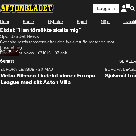
Logga in
Hem
Serier
Nyheter
Sport
Nöje
Livsstil
Ekdal: "Han försökte skalla mig"
Sportbladet News
Svenske mittfältsmotorn efter den fysiskt tuffa matchen mot 
Luxemburg
Se mer
Sportbladet News
•
07.10.16
•
97 sek
Senast
SE ALLA
EUROPA LEAGUE
•
20 MAJ
1:32
EUROPA LEAG
Victor Nilsson Lindelöf vinner Europa
Självmål frå
League med sitt Aston Villa