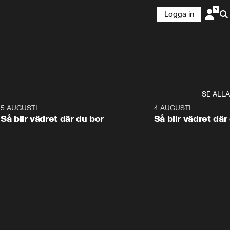
Logga in
SE ALLA
6
5 AUGUSTI
1:06
4 AUGUSTI
Så blir vädret där du bor
Så blir vädret där