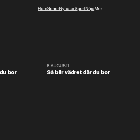
Hem
Serier
Nyheter
Sport
Nöje
Mer
Livsstil
1:06
6 AUGUSTI
1:0
 du bor
Så blir vädret där du bor