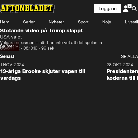
Logga in
Hem
Serier
Nyheter
Sport
Nöje
Livsstil
Stötande video på Trump släppt
USA-valet
Vulgära sexismen – när han inte vet att det spelas in
Se mer
USA-valet
•
08.10.16
•
96 sek
Senast
SE ALLA
1 NOV. 2024
1:10
28 OKT. 2024
19-åriga Brooke skjuter vapen till
Presidenten
vardags
koderna till