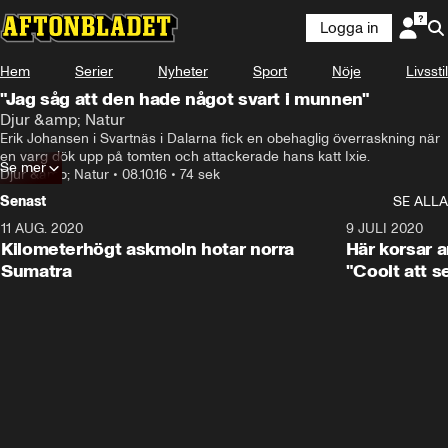
Logga in
Hem
Serier
Nyheter
Sport
Nöje
Livsstil
"Jag såg att den hade något svart i munnen"
Djur &amp; Natur
Erik Johansen i Svartnäs i Dalarna fick en obehaglig överraskning när 
en varg dök upp på tomten och attackerade hans katt Ixie.
Se mer
Djur &amp; Natur
•
08.10.16
•
74 sek
Senast
SE ALLA
11 AUG. 2020
0:41
9 JULI 2020
Kilometerhögt askmoln hotar norra
Här korsar 
Sumatra
"Coolt att s