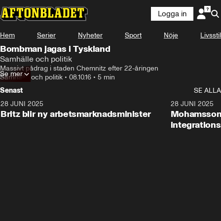
Logga in
Hem
Serier
Nyheter
Sport
Nöje
Livsstil
Bombman jagas i Tyskland
Samhälle och politik
Massivt pådrag i staden Chemnitz efter 22-åringen
Se mer
Samhälle och politik
•
08.10.16
•
5 min
Senast
SE ALLA
28 JUNI 2025
1:48
28 JUNI 2025
Britz blir ny arbetsmarknadsminister
Mohamsson b
integration