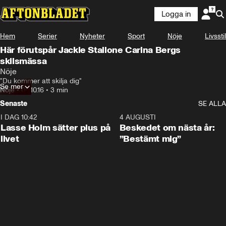
Logga in
Hem
Serier
Nyheter
Sport
Nöje
Livsstil
Här förutspår Jackie Stallone Carina Bergs
skilsmässa
Nöje
"Du kommer att skilja dig"
Se mer
Nöje
•
08.10.16
•
3 min
Senaste
SE ALLA
I DAG 10:42
1:04
4 AUGUSTI
Lasse Holm sätter plus på
Beskedet om nästa år:
livet
”Bestämt mig”